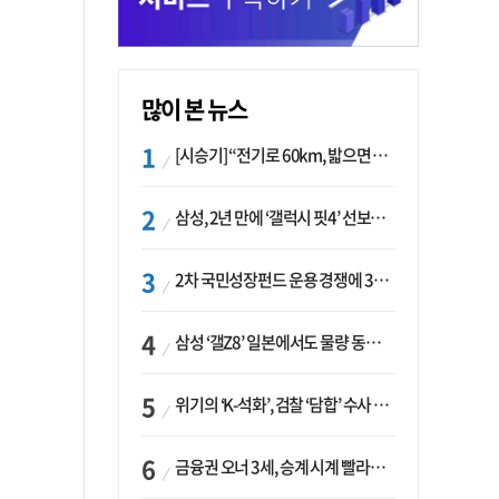
많이 본 뉴스
[시승기] “전기로 60km, 밟으면 462마력”…볼보 XC60 T8의 두 얼굴
삼성, 2년 만에 ‘갤럭시 핏4’ 선보이나…웨어러블 생태계 확장 ‘시동’
2차 국민성장펀드 운용 경쟁에 33개사 몰렸다…신한·하나 등 새 얼굴 대거 합류
삼성 ‘갤Z8’ 일본에서도 물량 동났다…애플 참전 앞두고 선두 수성 ‘시험대’
위기의 ‘K-석화’, 검찰 ‘담합’ 수사 착수…“LG·한화·롯데 등 7개 업체, 8개 제품 가격 담합”
금융권 오너 3세, 승계 시계 빨라지나…한국투자 ‘속도’·미래에셋·메리츠는 ‘거리두기’