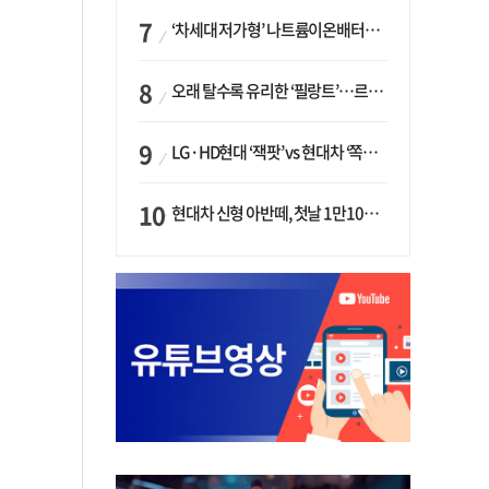
‘차세대 저가형’ 나트륨이온배터리 시대 오나…LG화학·에코프로, 상용화 속도낸다
오래 탈수록 유리한 ‘필랑트’…르노코리아, 5년 뒤 잔존가치 53% 보장
LG·HD현대 ‘잭팟’ vs 현대차 ‘쪽박’…글로벌 사모펀드, 韓 대기업 투자 ‘희비’
현대차 신형 아반떼, 첫날 1만1094대 계약…역대 최고치 경신