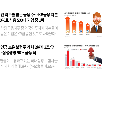
인 러브콜 받는 금융주… KB금융 지분
80%로 시총 500대 기업 중 1위
 상장 금융지주 중 외국인 투자자 지분율이
 높은 기업은 KB금융인 것으로 나타났다.
 외국인 지분율이 가장 낮은 곳은 메리츠금
었다. 특히 KB금융은 지난달 말 기준 해외
연금 보유 보험주 가치 2분기 3조 ‘껑
투자자 지분율이...
… 삼성생명 90% 급등 덕
연금이 보유하고 있는 국내 상장 보험사들
식 가치가 올해 2분기(4~6월) 들어 3조원
이 불어난 것으로 집계됐다. 삼성생명 주가
이 기간 90% 가까이 치솟으면서 전체 증가분
부분을 책임진 덕...