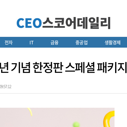
전자
IT
금융
중공업
생활경제
주년 기념 한정판 스페셜 패키지
9:57:12