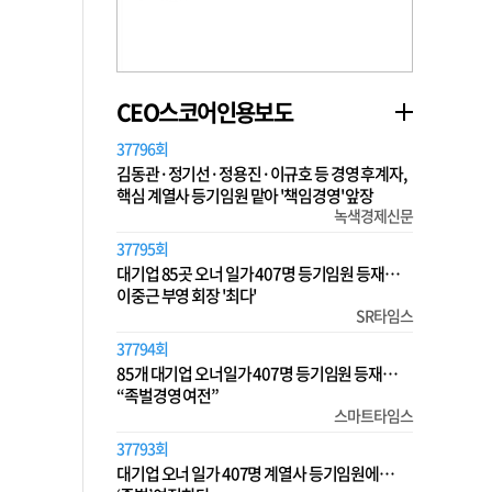
CEO스코어인용보도
37796회
김동관·정기선·정용진·이규호 등 경영 후계자,
핵심 계열사 등기임원 맡아 '책임경영' 앞장
녹색경제신문
37795회
대기업 85곳 오너 일가 407명 등기임원 등재…
이중근 부영 회장 '최다'
SR타임스
37794회
85개 대기업 오너일가 407명 등기임원 등재…
“족벌경영 여전”
스마트타임스
37793회
대기업 오너 일가 407명 계열사 등기임원에…