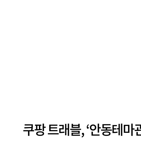
쿠팡 트래블, ‘안동테마관