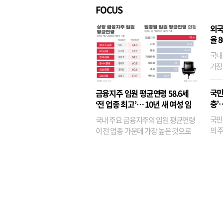
FOCUS
외국
율 
국내
가장
반면
융이
국민
금융지주 임원 평균연령 58.6세
기관
충’
‘전 업종 최고’… 10년 새 여성 임
원은 14배 껑충
국민
국내 주요 금융지주의 임원 평균연령
의 주
이 전 업종 가운데 가장 높은 것으로
가까
나타났다. 금융업 특유의 경험 중심 인
가 
사와 내부 승진 문화가 이어지면서 10
의 대
년새 임원의 평균연령이 높아졌으며,
평균연령이 60대를 기...