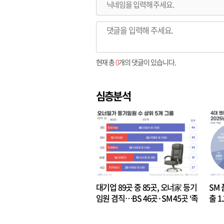
현재 총
0
개의 댓글이 있습니다.
심층분석
대기업 89곳 중 85곳, 오너家 등기
SM 
임원 겸직…BS 46곳·SM 45곳 ‘족
출 1
벌경영’ 고착화
·3위