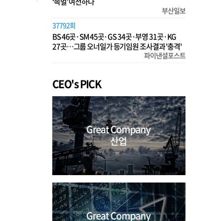
‘족벌’ 여전하다
부산일보
37792회
BS 46곳·SM 45곳·GS 34곳·부영 31곳·KG
27곳…그룹 오너일가 등기임원 조사결과 '충격'
파이낸셜포스트
CEO's PICK