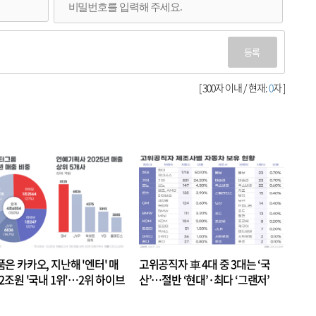
등록
[ 300자 이내 / 현재:
0
자 ]
품은 카카오, 지난해 '엔터' 매
고위공직자 車 4대 중 3대는 ‘국
.2조원 '국내 1위'…2위 하이브
산’…절반 ‘현대’·최다 ‘그랜저’
 JYP 순