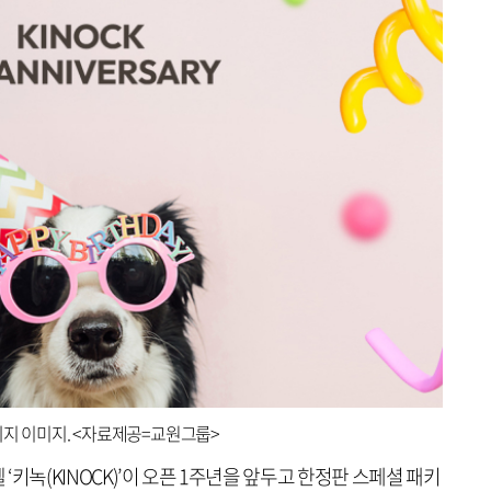
키지 이미지. <자료제공=교원그룹>
키녹(KINOCK)’이 오픈 1주년을 앞두고 한정판 스페셜 패키