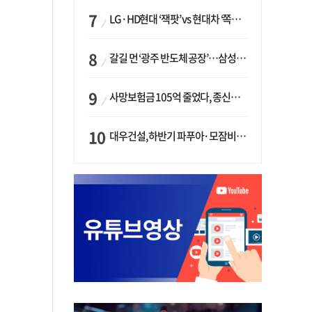
LG·HD현대 ‘잭팟’ vs 현대차 ‘쪽박’…글로벌 사모펀드, 韓 대기업 투자 ‘희비’
갈길 먼 ‘광주 반도체 공장’…삼성·SK, ‘주 52시간제’ 규제 해소 ‘공방’
사망보험금 105억 줄었다, 종신보험·유동화 동시에 ‘주춤’…신한라이프는 401억 급증
대우건설, 하반기 파푸아·모잠비크 LNG 플랜트 수주 가시권…수주목표 27조로 샹향