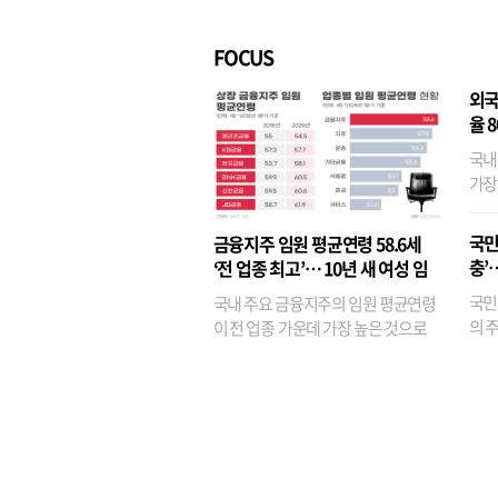
벌경영’ 고착화
·3위
FOCUS
외국
율 
국내
가장
반면
융이
국민
금융지주 임원 평균연령 58.6세
기관
충’
‘전 업종 최고’… 10년 새 여성 임
원은 14배 껑충
국민
국내 주요 금융지주의 임원 평균연령
의 주
이 전 업종 가운데 가장 높은 것으로
가까
나타났다. 금융업 특유의 경험 중심 인
가 
사와 내부 승진 문화가 이어지면서 10
의 대
년새 임원의 평균연령이 높아졌으며,
평균연령이 60대를 기...