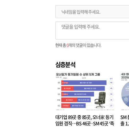
현재 총
0
개의 댓글이 있습니다.
심층분석
대기업 89곳 중 85곳, 오너家 등기
SM 
임원 겸직…BS 46곳·SM 45곳 ‘족
출 1