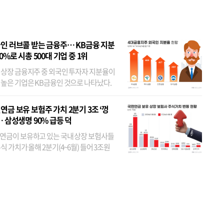
 JYP 순
인 러브콜 받는 금융주… KB금융 지분
80%로 시총 500대 기업 중 1위
 상장 금융지주 중 외국인 투자자 지분율이
 높은 기업은 KB금융인 것으로 나타났다.
 외국인 지분율이 가장 낮은 곳은 메리츠금
었다. 특히 KB금융은 지난달 말 기준 해외
연금 보유 보험주 가치 2분기 3조 ‘껑
투자자 지분율이...
… 삼성생명 90% 급등 덕
연금이 보유하고 있는 국내 상장 보험사들
식 가치가 올해 2분기(4~6월) 들어 3조원
이 불어난 것으로 집계됐다. 삼성생명 주가
이 기간 90% 가까이 치솟으면서 전체 증가분
부분을 책임진 덕...