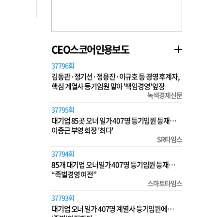
CEO스코어인용보도
37796회
김동관·정기선·정용진·이규호 등 경영 후계자,
핵심 계열사 등기임원 맡아 '책임경영' 앞장
녹색경제신문
37795회
대기업 85곳 오너 일가 407명 등기임원 등재…
이중근 부영 회장 '최다'
SR타임스
37794회
85개 대기업 오너일가 407명 등기임원 등재…
“족벌경영 여전”
스마트타임스
37793회
대기업 오너 일가 407명 계열사 등기임원에…