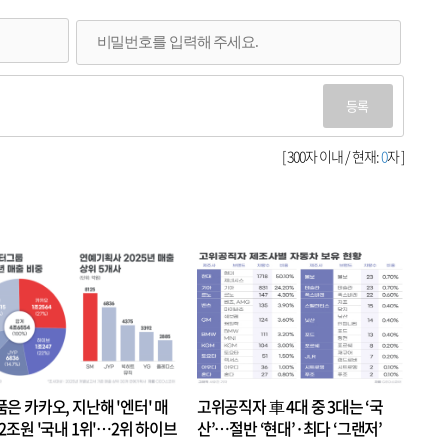
등록
[ 300자 이내 / 현재:
0
자 ]
품은 카카오, 지난해 '엔터' 매
고위공직자 車 4대 중 3대는 ‘국
.2조원 '국내 1위'…2위 하이브
산’…절반 ‘현대’·최다 ‘그랜저’