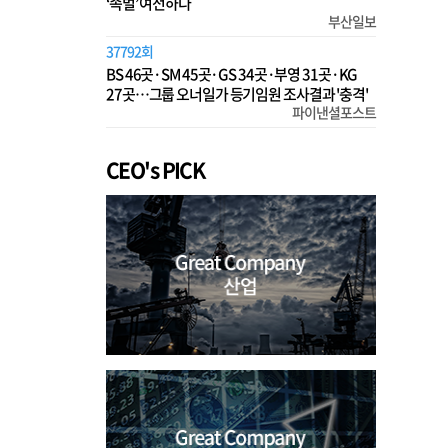
‘족벌’ 여전하다
부산일보
37792회
BS 46곳·SM 45곳·GS 34곳·부영 31곳·KG
27곳…그룹 오너일가 등기임원 조사결과 '충격'
파이낸셜포스트
CEO's PICK