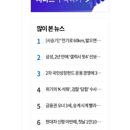
많이 본 뉴스
[시승기] “전기로 60km, 밟으면 462마력”…볼보 XC60 T8의 두 얼굴
삼성, 2년 만에 ‘갤럭시 핏4’ 선보이나…웨어러블 생태계 확장 ‘시동’
2차 국민성장펀드 운용 경쟁에 33개사 몰렸다…신한·하나 등 새 얼굴 대거 합류
위기의 ‘K-석화’, 검찰 ‘담합’ 수사 착수…“LG·한화·롯데 등 7개 업체, 8개 제품 가격 담합”
금융권 오너 3세, 승계 시계 빨라지나…한국투자 ‘속도’·미래에셋·메리츠는 ‘거리두기’
현대차 신형 아반떼, 첫날 1만1094대 계약…역대 최고치 경신