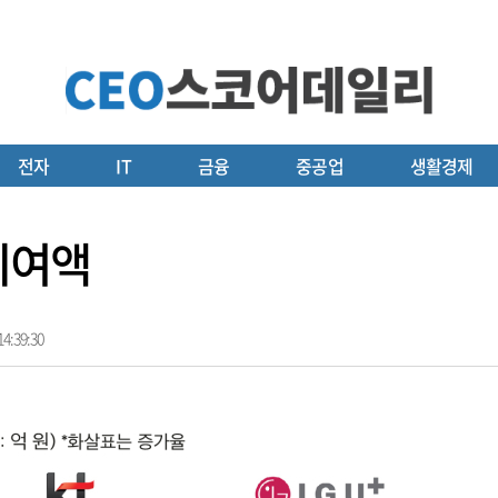
전자
IT
금융
중공업
생활경제
기여액
4:39:30