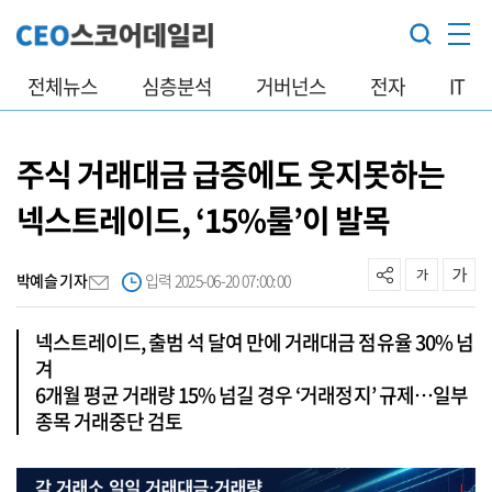
전체뉴스
심층분석
거버넌스
전자
IT
주식 거래대금 급증에도 웃지못하는
넥스트레이드, ‘15%룰’이 발목
박예슬 기자
입력 2025-06-20 07:00:00
넥스트레이드, 출범 석 달여 만에 거래대금 점유율 30% 넘
겨
6개월 평균 거래량 15% 넘길 경우 ‘거래정지’ 규제…일부
종목 거래중단 검토