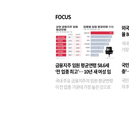
벌경영’ 고착화
·3위
FOCUS
외국
율 
국내
가장
반면
융이
국민
금융지주 임원 평균연령 58.6세
기관
충’
‘전 업종 최고’… 10년 새 여성 임
원은 14배 껑충
국민
국내 주요 금융지주의 임원 평균연령
의 주
이 전 업종 가운데 가장 높은 것으로
가까
나타났다. 금융업 특유의 경험 중심 인
가 
사와 내부 승진 문화가 이어지면서 10
의 대
년새 임원의 평균연령이 높아졌으며,
평균연령이 60대를 기...