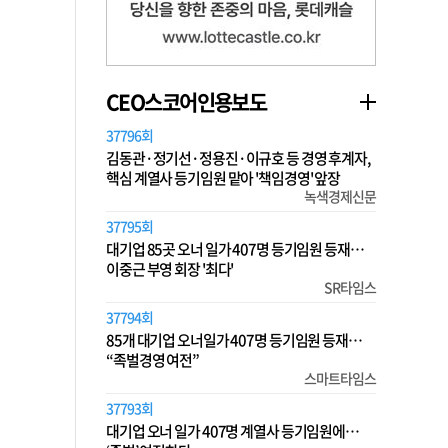
CEO스코어인용보도
37796회
김동관·정기선·정용진·이규호 등 경영 후계자,
핵심 계열사 등기임원 맡아 '책임경영' 앞장
녹색경제신문
37795회
대기업 85곳 오너 일가 407명 등기임원 등재…
이중근 부영 회장 '최다'
SR타임스
37794회
85개 대기업 오너일가 407명 등기임원 등재…
“족벌경영 여전”
스마트타임스
37793회
대기업 오너 일가 407명 계열사 등기임원에…