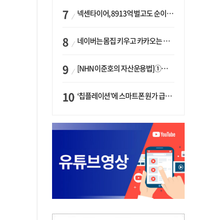
넥센타이어, 8913억 벌고도 순이익 2억…유럽 세부담에 이익 증발
네이버는 몸집 키우고 카카오는 줄였다…‘역대급 실적’에 성장전략은 ‘극과 극’
[NHN 이준호의 자산운용법]①이니시오·JLC ‘부동산’-JLC파트너스 ‘투자’…“부동산 담보대출로 투자재원 확보”
‘칩플레이션’에 스마트폰 원가 급등…삼성전자, ‘엑시노스’ 채택 확대하나