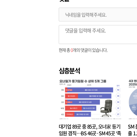
현재 총
0
개의 댓글이 있습니다.
심층분석
대기업 89곳 중 85곳, 오너家 등기
SM 
임원 겸직…BS 46곳·SM 45곳 ‘족
출 1