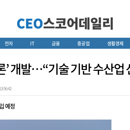
전자
IT
금융
중공업
생활경제
론’ 개발…“기술 기반 수산업 
3:56:42
입 예정