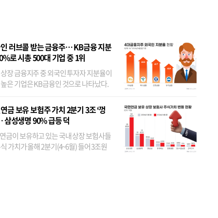
 JYP 순
인 러브콜 받는 금융주… KB금융 지분
80%로 시총 500대 기업 중 1위
 상장 금융지주 중 외국인 투자자 지분율이
 높은 기업은 KB금융인 것으로 나타났다.
 외국인 지분율이 가장 낮은 곳은 메리츠금
었다. 특히 KB금융은 지난달 말 기준 해외
연금 보유 보험주 가치 2분기 3조 ‘껑
투자자 지분율이...
… 삼성생명 90% 급등 덕
연금이 보유하고 있는 국내 상장 보험사들
식 가치가 올해 2분기(4~6월) 들어 3조원
이 불어난 것으로 집계됐다. 삼성생명 주가
이 기간 90% 가까이 치솟으면서 전체 증가분
부분을 책임진 덕...