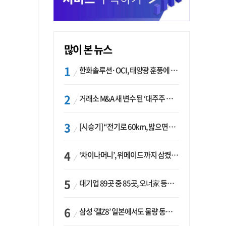
많이 본 뉴스
한화솔루션·OCI, 태양광 훈풍에 실적 개선…美 ‘섹션232’ 최대 변수
거래소 M&A 새 변수 된 ‘대주주 심사’…네이버·두나무 결합도 영향권
[시승기] “전기로 60km, 밟으면 462마력”…볼보 XC60 T8의 두 얼굴
‘차이나머니’, 위메이드 까지 삼켰다… K콘텐츠, 글로벌 확장에도 中 투자 ‘경계령’
대기업 89곳 중 85곳, 오너家 등기임원 겸직…BS 46곳·SM 45곳 ‘족벌경영’ 고착화
삼성 ‘갤Z8’ 일본에서도 물량 동났다…애플 참전 앞두고 선두 수성 ‘시험대’