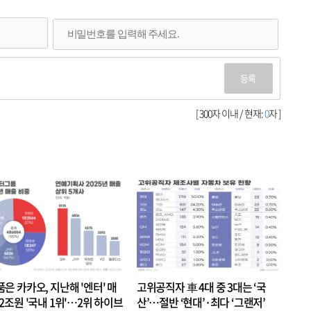
등록
[ 300자 이내 / 현재:
0
자 ]
품은 카카오, 지난해 '엔터' 매
고위공직자 車 4대 중 3대는 ‘국
.2조원 '국내 1위'…2위 하이브
산’…절반 ‘현대’·최다 ‘그랜저’