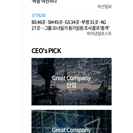
‘족벌’ 여전하다
부산일보
37792회
BS 46곳·SM 45곳·GS 34곳·부영 31곳·KG
27곳…그룹 오너일가 등기임원 조사결과 '충격'
파이낸셜포스트
CEO's PICK