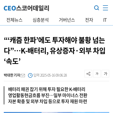
전체뉴스
심층분석
거버넌스
전자
IT
“‘캐즘 한파’에도 투자해야 불황 넘는
다”…K-배터리, 유상증자·외부 차입
‘속도’
박대한 기자
입력 2025-05-16 09:06:28
배터리 패권 잡기 위해 투자 필요한 K-배터리
영업활동현금흐름 부진…일부 마이너스 전환
자본 확충 및 외부 차입 등으로 투자 재원 마련