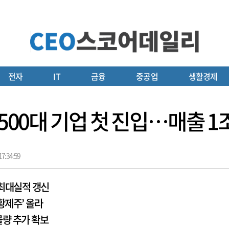
전자
IT
금융
중공업
생활경제
500대 기업 첫 진입…매출 1조
7:34:59
 최대실적 갱신
황제주’ 올라
물량 추가 확보