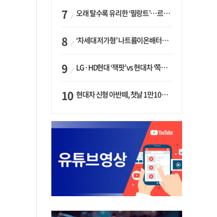
오래 탈수록 유리한 ‘필랑트’…르노코리아, 5년 뒤 잔존가치 53% 보장
‘차세대 저가형’ 나트륨이온배터리 시대 오나…LG화학·에코프로, 상용화 속도낸다
LG·HD현대 ‘잭팟’ vs 현대차 ‘쪽박’…글로벌 사모펀드, 韓 대기업 투자 ‘희비’
현대차 신형 아반떼, 첫날 1만1094대 계약…역대 최고치 경신