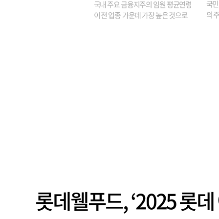
국민
국내 주요 금융지주의 임원 평균연령
의 주
이 전 업종 가운데 가장 높은 것으로
가까
나타났다. 금융업 특유의 경험 중심 인
가 
사와 내부 승진 문화가 이어지면서 10
의 대
년새 임원의 평균연령이 높아졌으며,
평균연령이 60대를 기...
롯데웰푸드, ‘2025 롯