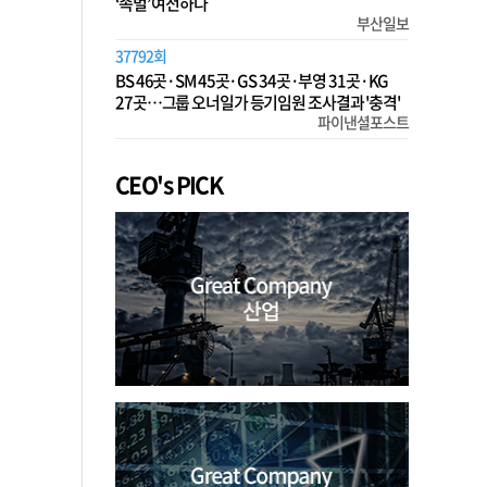
‘족벌’ 여전하다
부산일보
37792회
BS 46곳·SM 45곳·GS 34곳·부영 31곳·KG
27곳…그룹 오너일가 등기임원 조사결과 '충격'
파이낸셜포스트
CEO's PICK