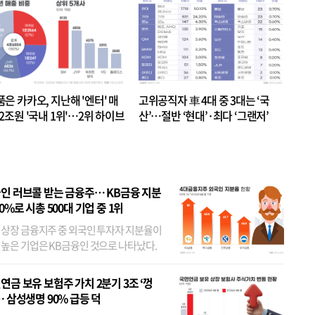
품은 카카오, 지난해 '엔터' 매
고위공직자 車 4대 중 3대는 ‘국
.2조원 '국내 1위'…2위 하이브
산’…절반 ‘현대’·최다 ‘그랜저’
 JYP 순
인 러브콜 받는 금융주… KB금융 지분
80%로 시총 500대 기업 중 1위
 상장 금융지주 중 외국인 투자자 지분율이
 높은 기업은 KB금융인 것으로 나타났다.
 외국인 지분율이 가장 낮은 곳은 메리츠금
었다. 특히 KB금융은 지난달 말 기준 해외
연금 보유 보험주 가치 2분기 3조 ‘껑
투자자 지분율이...
… 삼성생명 90% 급등 덕