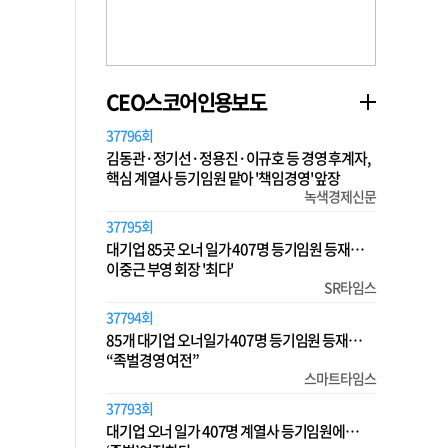
CEO스코어인용보도
37796회
김동관·정기선·정용진·이규호 등 경영 후계자,
핵심 계열사 등기임원 맡아 '책임경영' 앞장
녹색경제신문
37795회
대기업 85곳 오너 일가 407명 등기임원 등재…
이중근 부영 회장 '최다'
SR타임스
37794회
85개 대기업 오너일가 407명 등기임원 등재…
“족벌경영 여전”
스마트타임스
37793회
대기업 오너 일가 407명 계열사 등기임원에…