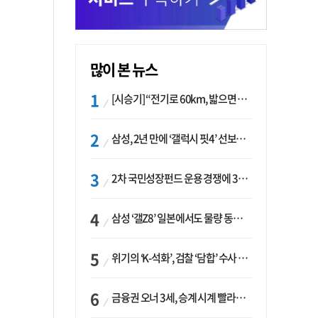
많이 본 뉴스
[시승기] “전기로 60km, 밟으면 462마력”…볼보 XC60 T8의 두 얼굴
삼성, 2년 만에 ‘갤럭시 핏4’ 선보이나…웨어러블 생태계 확장 ‘시동’
2차 국민성장펀드 운용 경쟁에 33개사 몰렸다…신한·하나 등 새 얼굴 대거 합류
삼성 ‘갤Z8’ 일본에서도 물량 동났다…애플 참전 앞두고 선두 수성 ‘시험대’
위기의 ‘K-석화’, 검찰 ‘담합’ 수사 착수…“LG·한화·롯데 등 7개 업체, 8개 제품 가격 담합”
금융권 오너 3세, 승계 시계 빨라지나…한국투자 ‘속도’·미래에셋·메리츠는 ‘거리두기’