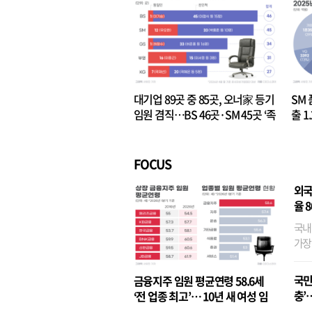
대기업 89곳 중 85곳, 오너家 등기
SM 
임원 겸직…BS 46곳·SM 45곳 ‘족
출 1
벌경영’ 고착화
·3위
FOCUS
외국
율 
국내
가장
반면
융이
국민
금융지주 임원 평균연령 58.6세
기관
충’
‘전 업종 최고’… 10년 새 여성 임
원은 14배 껑충