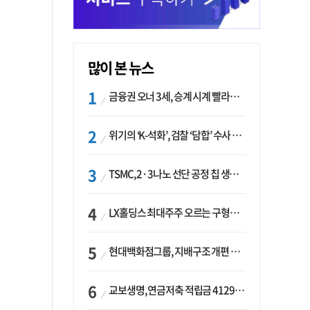
많이 본 뉴스
금융권 오너 3세, 승계 시계 빨라지나…한국투자 ‘속도’·미래에셋·메리츠는 ‘거리두기’
위기의 ‘K-석화’, 검찰 ‘담합’ 수사 착수…“LG·한화·롯데 등 7개 업체, 8개 제품 가격 담합”
TSMC, 2·3나노 선단 공정 칩 생산 가속화…삼성, 파운드리 확장 변수 맞나
LX홀딩스 최대주주 오르는 구형모 사장…계열사 실적 개선 ‘과제’
현대백화점그룹, 지배구조 개편 작업…지주사 행위제한 요건 해소
교보생명, 연금저축 적립금 4129억 증가 ‘1위’…KB라이프는 최대 감소율