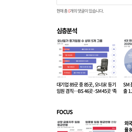
현재 총
0
개의 댓글이 있습니다.
심층분석
대기업 89곳 중 85곳, 오너家 등기
SM 
임원 겸직…BS 46곳·SM 45곳 ‘족
출 1
벌경영’ 고착화
·3위
FOCUS
외국
율 