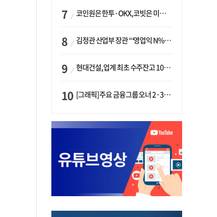
코인원은 한투·OKX, 코빗은 미래에셋…중소 거래소 ‘금융 동맹’ 승부수
김정관 산업부 장관 “‘영업익 N% 성과급’ 지급 반대…주주·투자자 이익 반해”
현대건설, 업계 최초 수주잔고 100조 돌파…하반기 ‘원전’ 수주 드라이브
[그래픽] 주요 금융그룹 오너 2·3세 현황