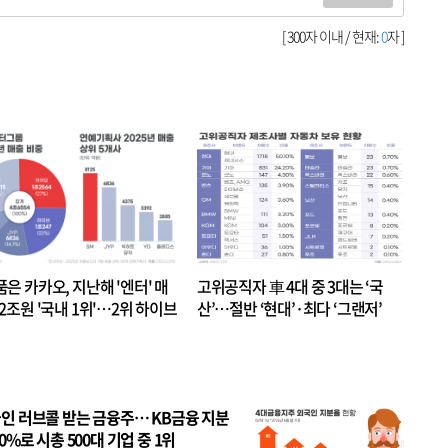
[ 300자 이내 / 현재:
0
자 ]
품은 카카오, 지난해 '엔터' 매
고위공직자 車 4대 중 3대는 ‘국
.2조원 '국내 1위'…2위 하이브
산’…절반 ‘현대’·최다 ‘그랜저’
 JYP 순
인 러브콜 받는 금융주… KB금융 지분
80%로 시총 500대 기업 중 1위