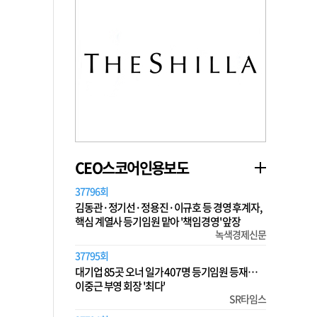
CEO스코어인용보도
37796회
김동관·정기선·정용진·이규호 등 경영 후계자,
핵심 계열사 등기임원 맡아 '책임경영' 앞장
녹색경제신문
37795회
대기업 85곳 오너 일가 407명 등기임원 등재…
이중근 부영 회장 '최다'
SR타임스