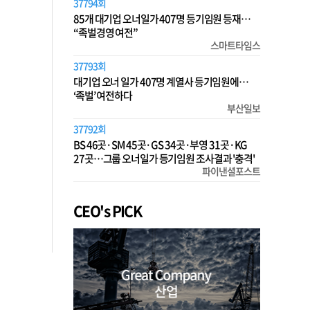
37794회
85개 대기업 오너일가 407명 등기임원 등재…
“족벌경영 여전”
스마트타임스
37793회
대기업 오너 일가 407명 계열사 등기임원에…
‘족벌’ 여전하다
부산일보
37792회
BS 46곳·SM 45곳·GS 34곳·부영 31곳·KG
27곳…그룹 오너일가 등기임원 조사결과 '충격'
파이낸셜포스트
CEO's PICK