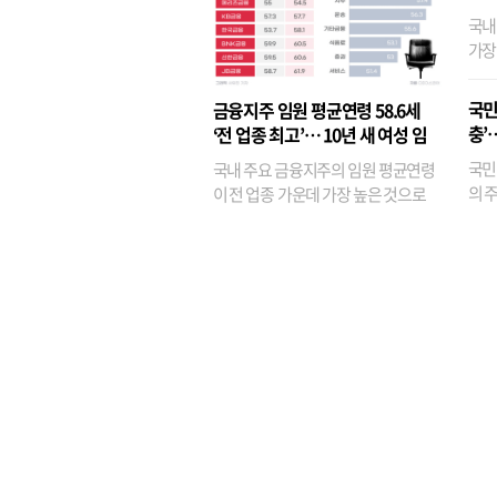
국내
가장
반면
융이
국민
금융지주 임원 평균연령 58.6세
기관
충’
‘전 업종 최고’… 10년 새 여성 임
원은 14배 껑충
국민
국내 주요 금융지주의 임원 평균연령
의 주
이 전 업종 가운데 가장 높은 것으로
가까
나타났다. 금융업 특유의 경험 중심 인
가 
사와 내부 승진 문화가 이어지면서 10
의 대
년새 임원의 평균연령이 높아졌으며,
평균연령이 60대를 기...