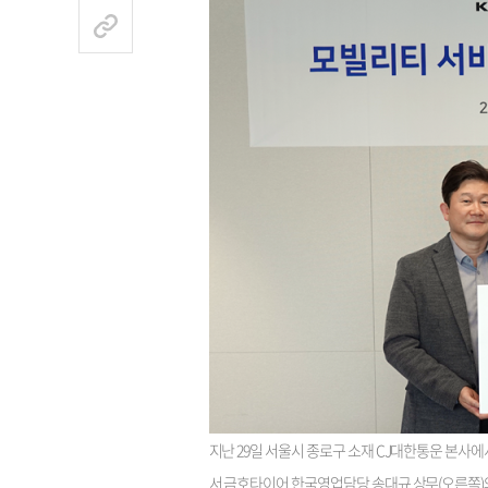
지난 29일 서울시 종로구 소재 CJ대한통운 본사
서 금호타이어 한국영업담당 송대규 상무(오른쪽)와