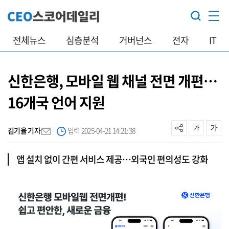
전체뉴스
심층분석
거버넌스
전자
IT
신한은행, 모바일 웹 채널 전면 개편…
16개국 언어 지원
김기율 기자
입력 2025-04-21 14:21:38
앱 설치 없이 간편 서비스 제공…외국인 편의성도 강화