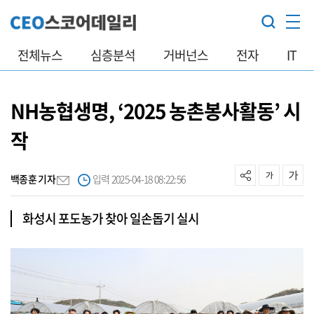
전체뉴스
심층분석
거버넌스
전자
IT
NH농협생명, ‘2025 농촌봉사활동’ 시
작
백종훈 기자
입력 2025-04-18 08:22:56
화성시 포도농가 찾아 일손돕기 실시