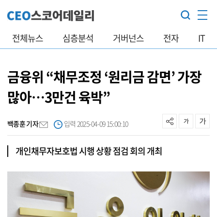
전체뉴스
심층분석
거버넌스
전자
IT
금융위 “채무조정 ‘원리금 감면’ 가장
많아…3만건 육박”
백종훈 기자
입력 2025-04-09 15:00:10
개인채무자보호법 시행 상황 점검 회의 개최