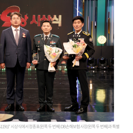
119상’ 시상식에서 정종표(왼쪽 두 번째) DB손해보험 사장(왼쪽 두 번째)과 특별