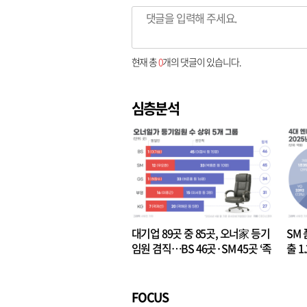
현재 총
0
개의 댓글이 있습니다.
심층분석
대기업 89곳 중 85곳, 오너家 등기
SM 
임원 겸직…BS 46곳·SM 45곳 ‘족
출 1
벌경영’ 고착화
·3위
FOCUS