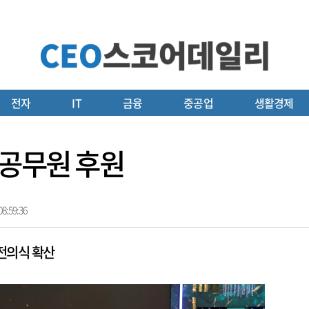
전자
IT
금융
중공업
생활경제
방공무원 후원
8:59:36
전의식 확산