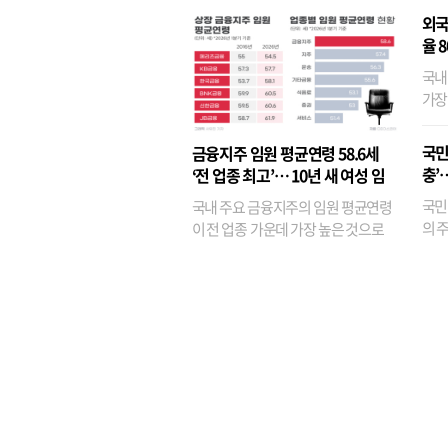
외국
율 
국내
가장
반면
융이
국민
금융지주 임원 평균연령 58.6세
기관
충’
‘전 업종 최고’… 10년 새 여성 임
원은 14배 껑충
국민
국내 주요 금융지주의 임원 평균연령
의 주
이 전 업종 가운데 가장 높은 것으로
가까
나타났다. 금융업 특유의 경험 중심 인
가 
사와 내부 승진 문화가 이어지면서 10
의 대
년새 임원의 평균연령이 높아졌으며,
평균연령이 60대를 기...