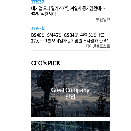
37793회
대기업 오너 일가 407명 계열사 등기임원에…
‘족벌’ 여전하다
부산일보
37792회
BS 46곳·SM 45곳·GS 34곳·부영 31곳·KG
27곳…그룹 오너일가 등기임원 조사결과 '충격'
파이낸셜포스트
CEO's PICK