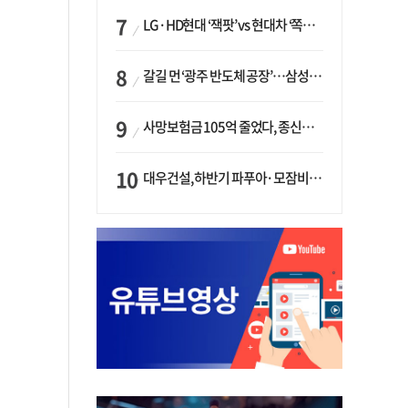
LG·HD현대 ‘잭팟’ vs 현대차 ‘쪽박’…글로벌 사모펀드, 韓 대기업 투자 ‘희비’
갈길 먼 ‘광주 반도체 공장’…삼성·SK, ‘주 52시간제’ 규제 해소 ‘공방’
사망보험금 105억 줄었다, 종신보험·유동화 동시에 ‘주춤’…신한라이프는 401억 급증
대우건설, 하반기 파푸아·모잠비크 LNG 플랜트 수주 가시권…수주목표 27조로 샹향