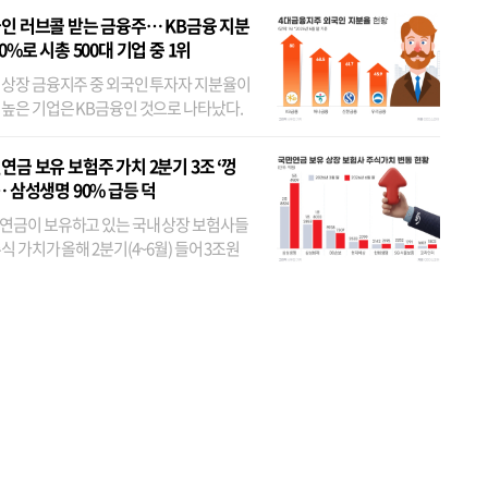
인 러브콜 받는 금융주… KB금융 지분
80%로 시총 500대 기업 중 1위
 상장 금융지주 중 외국인 투자자 지분율이
 높은 기업은 KB금융인 것으로 나타났다.
 외국인 지분율이 가장 낮은 곳은 메리츠금
었다. 특히 KB금융은 지난달 말 기준 해외
연금 보유 보험주 가치 2분기 3조 ‘껑
투자자 지분율이...
… 삼성생명 90% 급등 덕
연금이 보유하고 있는 국내 상장 보험사들
식 가치가 올해 2분기(4~6월) 들어 3조원
이 불어난 것으로 집계됐다. 삼성생명 주가
이 기간 90% 가까이 치솟으면서 전체 증가분
부분을 책임진 덕...