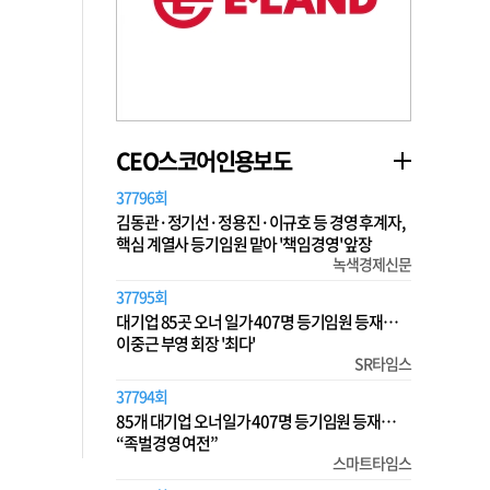
CEO스코어인용보도
37796회
김동관·정기선·정용진·이규호 등 경영 후계자,
핵심 계열사 등기임원 맡아 '책임경영' 앞장
녹색경제신문
37795회
대기업 85곳 오너 일가 407명 등기임원 등재…
이중근 부영 회장 '최다'
SR타임스
37794회
85개 대기업 오너일가 407명 등기임원 등재…
“족벌경영 여전”
스마트타임스