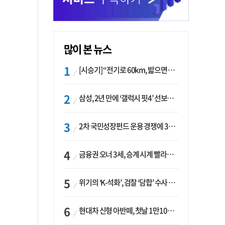
많이 본 뉴스
[시승기] “전기로 60km, 밟으면 462마력”…볼보 XC60 T8의 두 얼굴
삼성, 2년 만에 ‘갤럭시 핏4’ 선보이나…웨어러블 생태계 확장 ‘시동’
2차 국민성장펀드 운용 경쟁에 33개사 몰렸다…신한·하나 등 새 얼굴 대거 합류
금융권 오너 3세, 승계 시계 빨라지나…한국투자 ‘속도’·미래에셋·메리츠는 ‘거리두기’
위기의 ‘K-석화’, 검찰 ‘담합’ 수사 착수…“LG·한화·롯데 등 7개 업체, 8개 제품 가격 담합”
현대차 신형 아반떼, 첫날 1만1094대 계약…역대 최고치 경신