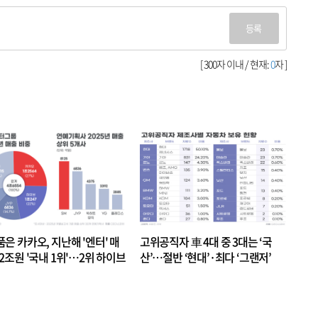
등록
[ 300자 이내 / 현재:
0
자 ]
품은 카카오, 지난해 '엔터' 매
고위공직자 車 4대 중 3대는 ‘국
.2조원 '국내 1위'…2위 하이브
산’…절반 ‘현대’·최다 ‘그랜저’
 JYP 순