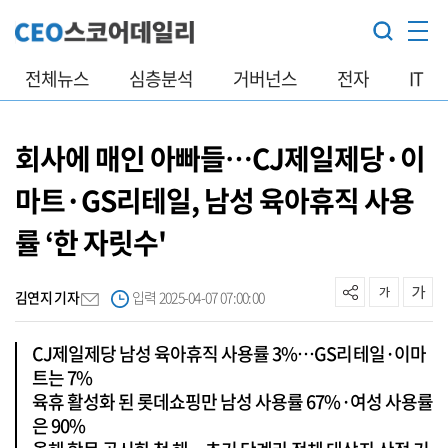
전체뉴스
심층분석
거버넌스
전자
IT
회사에 매인 아빠들…CJ제일제당·이
마트·GS리테일, 남성 육아휴직 사용
률 ‘한 자릿수'
김연지 기자
입력 2025-04-07 07:00:00
CJ제일제당 남성 육아휴직 사용률 3%…GS리테일·이마
트는 7%
육휴 활성화 된 롯데쇼핑만 남성 사용률 67%·여성 사용률
은 90%