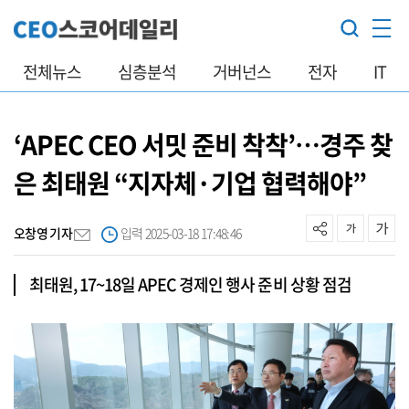
전체뉴스
심층분석
거버넌스
전자
IT
‘APEC CEO 서밋 준비 착착’…경주 찾
은 최태원 “지자체·기업 협력해야”
오창영 기자
입력 2025-03-18 17:48:46
최태원, 17~18일 APEC 경제인 행사 준비 상황 점검