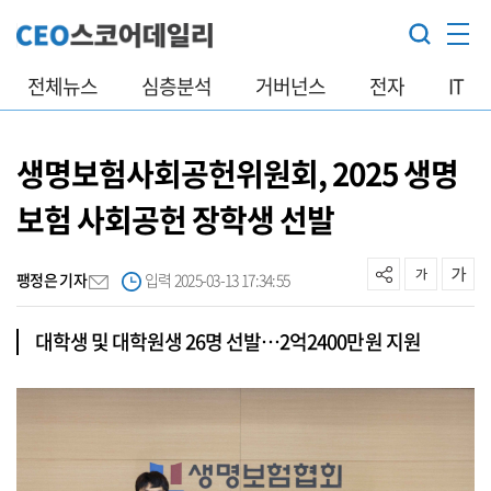
전체뉴스
심층분석
거버넌스
전자
IT
생명보험사회공헌위원회, 2025 생명
보험 사회공헌 장학생 선발
팽정은 기자
입력 2025-03-13 17:34:55
대학생 및 대학원생 26명 선발…2억2400만원 지원