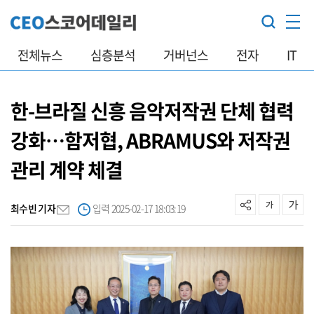
전체뉴스
심층분석
거버넌스
전자
IT
한-브라질 신흥 음악저작권 단체 협력
강화…함저협, ABRAMUS와 저작권
관리 계약 체결
최수빈 기자
입력 2025-02-17 18:03:19