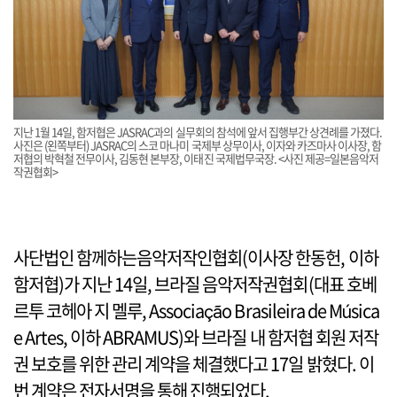
지난 1월 14일, 함저협은 JASRAC과의 실무회의 참석에 앞서 집행부간 상견례를 가졌다.
사진은 (왼쪽부터) JASRAC의 스코 마나미 국제부 상무이사, 이자와 카즈마사 이사장, 함
저협의 박혁철 전무이사, 김동현 본부장, 이태진 국제법무국장. <사진 제공=일본음악저
작권협회>
사단법인 함께하는음악저작인협회(이사장 한동헌, 이하
함저협)가 지난 14일, 브라질 음악저작권협회(대표 호베
르투 코헤아 지 멜루, Associação Brasileira de Música
e Artes, 이하 ABRAMUS)와 브라질 내 함저협 회원 저작
권 보호를 위한 관리 계약을 체결했다고 17일 밝혔다. 이
번 계약은 전자서명을 통해 진행되었다.