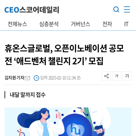
전체뉴스
심층분석
거버넌스
전자
IT
휴온스글로벌, 오픈이노베이션 공모
전 ‘애드벤처 챌린지 2기’ 모집
김지원 기자
입력 2025-02-10 11:34:35
내달 말까지 접수