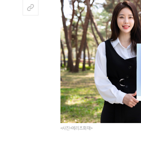
<사진=메리츠화재>