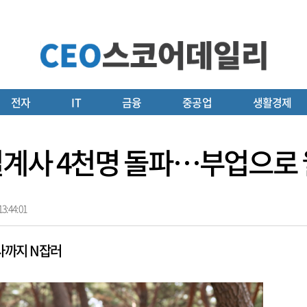
전자
IT
금융
중공업
생활경제
계사 4천명 돌파…부업으로 월
3:44:01
사까지 N잡러