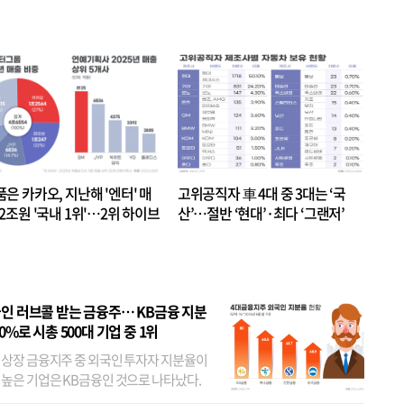
품은 카카오, 지난해 '엔터' 매
고위공직자 車 4대 중 3대는 ‘국
.2조원 '국내 1위'…2위 하이브
산’…절반 ‘현대’·최다 ‘그랜저’
 JYP 순
인 러브콜 받는 금융주… KB금융 지분
80%로 시총 500대 기업 중 1위
 상장 금융지주 중 외국인 투자자 지분율이
 높은 기업은 KB금융인 것으로 나타났다.
 외국인 지분율이 가장 낮은 곳은 메리츠금