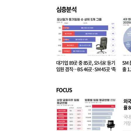
심층분석
대기업 89곳 중 85곳, 오너家 등기
SM 
임원 겸직…BS 46곳·SM 45곳 ‘족
출 1
벌경영’ 고착화
·3위
FOCUS
외국
율 
국내
가장
반면