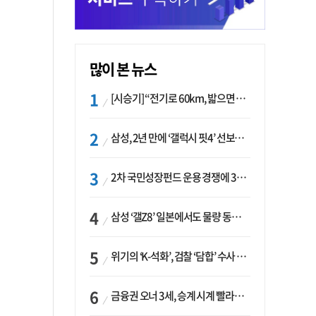
많이 본 뉴스
[시승기] “전기로 60km, 밟으면 462마력”…볼보 XC60 T8의 두 얼굴
삼성, 2년 만에 ‘갤럭시 핏4’ 선보이나…웨어러블 생태계 확장 ‘시동’
2차 국민성장펀드 운용 경쟁에 33개사 몰렸다…신한·하나 등 새 얼굴 대거 합류
삼성 ‘갤Z8’ 일본에서도 물량 동났다…애플 참전 앞두고 선두 수성 ‘시험대’
위기의 ‘K-석화’, 검찰 ‘담합’ 수사 착수…“LG·한화·롯데 등 7개 업체, 8개 제품 가격 담합”
금융권 오너 3세, 승계 시계 빨라지나…한국투자 ‘속도’·미래에셋·메리츠는 ‘거리두기’