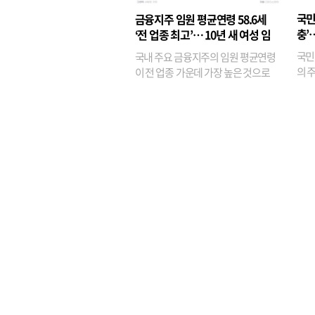
융이
국민
금융지주 임원 평균연령 58.6세
기관
충’
‘전 업종 최고’… 10년 새 여성 임
원은 14배 껑충
국민
국내 주요 금융지주의 임원 평균연령
의 주
이 전 업종 가운데 가장 높은 것으로
가까
나타났다. 금융업 특유의 경험 중심 인
가 
사와 내부 승진 문화가 이어지면서 10
의 대
년새 임원의 평균연령이 높아졌으며,
평균연령이 60대를 기...