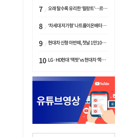
오래 탈수록 유리한 ‘필랑트’…르노코리아, 5년 뒤 잔존가치 53% 보장
‘차세대 저가형’ 나트륨이온배터리 시대 오나…LG화학·에코프로, 상용화 속도낸다
현대차 신형 아반떼, 첫날 1만1094대 계약…역대 최고치 경신
LG·HD현대 ‘잭팟’ vs 현대차 ‘쪽박’…글로벌 사모펀드, 韓 대기업 투자 ‘희비’