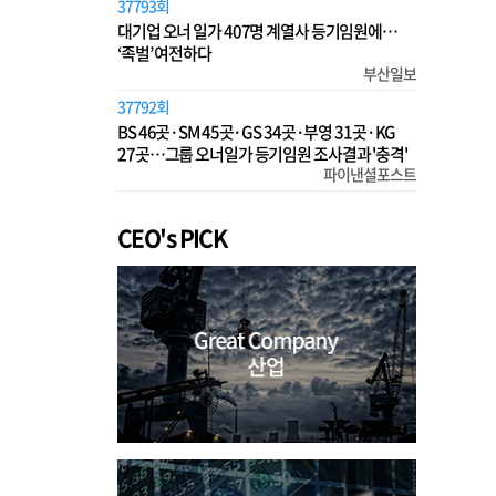
37793회
대기업 오너 일가 407명 계열사 등기임원에…
‘족벌’ 여전하다
부산일보
37792회
BS 46곳·SM 45곳·GS 34곳·부영 31곳·KG
27곳…그룹 오너일가 등기임원 조사결과 '충격'
파이낸셜포스트
CEO's PICK