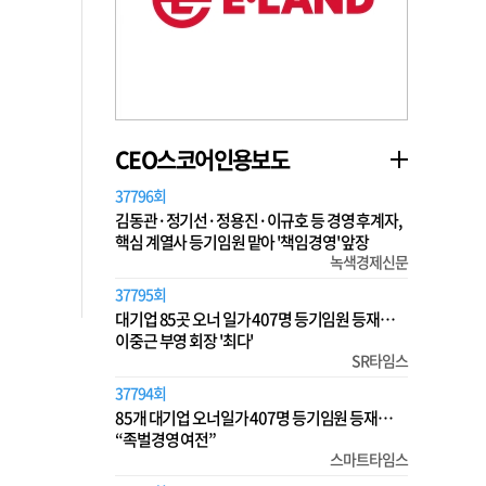
CEO스코어인용보도
37796회
김동관·정기선·정용진·이규호 등 경영 후계자,
핵심 계열사 등기임원 맡아 '책임경영' 앞장
녹색경제신문
37795회
대기업 85곳 오너 일가 407명 등기임원 등재…
이중근 부영 회장 '최다'
SR타임스
37794회
85개 대기업 오너일가 407명 등기임원 등재…
“족벌경영 여전”
스마트타임스