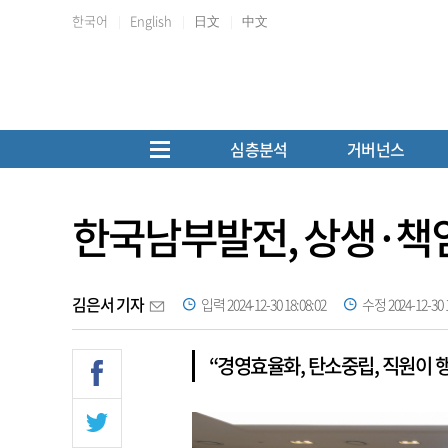
한국어
English
日文
中文
심층분석
거버넌스
한국남부발전, 상생·책
김은서 기자
입력 2024-12-30 18:08:02
수정 2024-12-30 1
“경영효율화, 탄소중립, 직원이 행