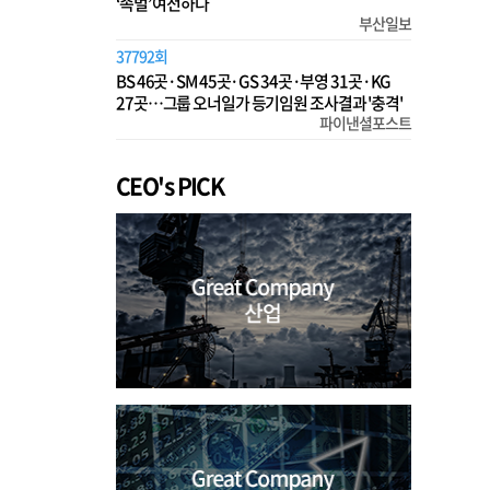
‘족벌’ 여전하다
부산일보
37792회
BS 46곳·SM 45곳·GS 34곳·부영 31곳·KG
27곳…그룹 오너일가 등기임원 조사결과 '충격'
파이낸셜포스트
CEO's PICK