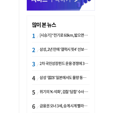
많이 본 뉴스
[시승기] “전기로 60km, 밟으면 462마력”…볼보 XC60 T8의 두 얼굴
삼성, 2년 만에 ‘갤럭시 핏4’ 선보이나…웨어러블 생태계 확장 ‘시동’
2차 국민성장펀드 운용 경쟁에 33개사 몰렸다…신한·하나 등 새 얼굴 대거 합류
삼성 ‘갤Z8’ 일본에서도 물량 동났다…애플 참전 앞두고 선두 수성 ‘시험대’
위기의 ‘K-석화’, 검찰 ‘담합’ 수사 착수…“LG·한화·롯데 등 7개 업체, 8개 제품 가격 담합”
금융권 오너 3세, 승계 시계 빨라지나…한국투자 ‘속도’·미래에셋·메리츠는 ‘거리두기’