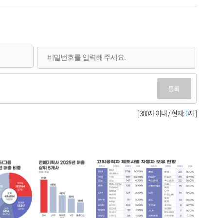
등록
[ 300자 이내 / 현재:
0
자 ]