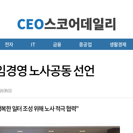
전자
IT
금융
중공업
생활경제
임경영 노사공동 선언
8:08:02
복한 일터 조성 위해 노사 적극 협력”