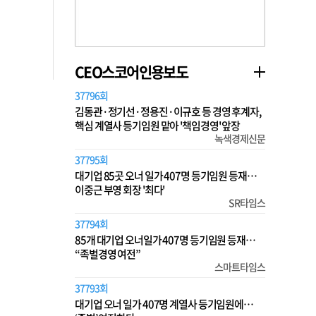
CEO스코어인용보도
37796회
김동관·정기선·정용진·이규호 등 경영 후계자,
핵심 계열사 등기임원 맡아 '책임경영' 앞장
녹색경제신문
37795회
대기업 85곳 오너 일가 407명 등기임원 등재…
이중근 부영 회장 '최다'
SR타임스
37794회
85개 대기업 오너일가 407명 등기임원 등재…
“족벌경영 여전”
스마트타임스
37793회
대기업 오너 일가 407명 계열사 등기임원에…