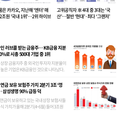
품은 카카오, 지난해 '엔터' 매
고위공직자 車 4대 중 3대는 ‘국
.2조원 '국내 1위'…2위 하이브
산’…절반 ‘현대’·최다 ‘그랜저’
 JYP 순
인 러브콜 받는 금융주… KB금융 지분
80%로 시총 500대 기업 중 1위
 상장 금융지주 중 외국인 투자자 지분율이
 높은 기업은 KB금융인 것으로 나타났다.
 외국인 지분율이 가장 낮은 곳은 메리츠금
었다. 특히 KB금융은 지난달 말 기준 해외
연금 보유 보험주 가치 2분기 3조 ‘껑
투자자 지분율이...
… 삼성생명 90% 급등 덕
연금이 보유하고 있는 국내 상장 보험사들
식 가치가 올해 2분기(4~6월) 들어 3조원
이 불어난 것으로 집계됐다. 삼성생명 주가
이 기간 90% 가까이 치솟으면서 전체 증가분
부분을 책임진 덕...