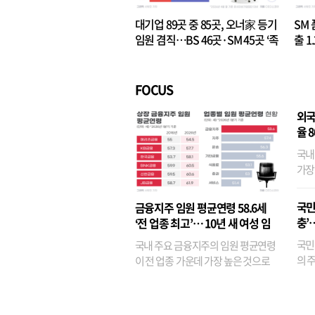
대기업 89곳 중 85곳, 오너家 등기
SM 
임원 겸직…BS 46곳·SM 45곳 ‘족
출 1
벌경영’ 고착화
·3위
FOCUS
외국
율 
국내
가장
반면
융이
국민
금융지주 임원 평균연령 58.6세
기관
충’
‘전 업종 최고’… 10년 새 여성 임
원은 14배 껑충
국민
국내 주요 금융지주의 임원 평균연령
의 주
이 전 업종 가운데 가장 높은 것으로
가까
나타났다. 금융업 특유의 경험 중심 인
가 
사와 내부 승진 문화가 이어지면서 10
의 대
년새 임원의 평균연령이 높아졌으며,