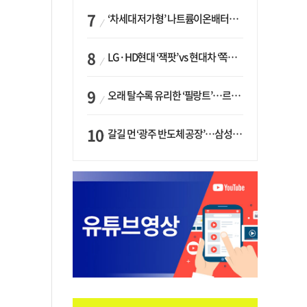
‘차세대 저가형’ 나트륨이온배터리 시대 오나…LG화학·에코프로, 상용화 속도낸다
LG·HD현대 ‘잭팟’ vs 현대차 ‘쪽박’…글로벌 사모펀드, 韓 대기업 투자 ‘희비’
오래 탈수록 유리한 ‘필랑트’…르노코리아, 5년 뒤 잔존가치 53% 보장
갈길 먼 ‘광주 반도체 공장’…삼성·SK, ‘주 52시간제’ 규제 해소 ‘공방’