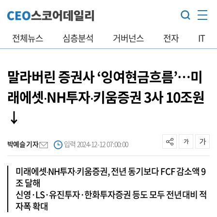
전체뉴스
심층분석
거버넌스
전자
IT
말라버린 증권사 ‘잉여현금흐름’…미
래에셋‧NH투자‧키움증권 3사 10조원
↓
박예슬 기자
입력 2024-12-12 07:00:00
미래에셋‧NH투자‧키움증권, 전년 동기보다 FCF 감소액 9
조 달해
신영·LS·유진투자·한화투자증권 등도 모두 전년대비 적
자폭 확대