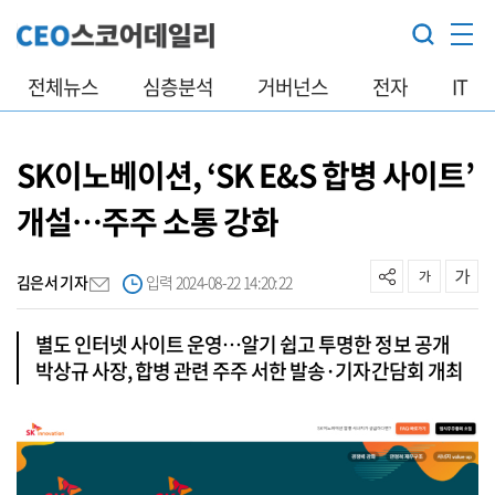
전체뉴스
심층분석
거버넌스
전자
IT
SK이노베이션, ‘SK E&S 합병 사이트’
개설…주주 소통 강화
김은서 기자
입력 2024-08-22 14:20:22
별도 인터넷 사이트 운영…알기 쉽고 투명한 정보 공개
박상규 사장, 합병 관련 주주 서한 발송·기자간담회 개최