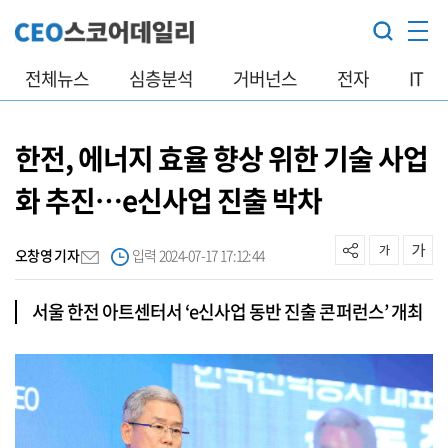
전체뉴스
심층분석
거버넌스
전자
IT
한전, 에너지 효율 향상 위한 기술 사업
화 추진…e신사업 진출 박차
오창영 기자
입력 2024-07-17 17:12:44
서울 한전 아트센터서 ‘e신사업 동반 진출 콘퍼런스’ 개최