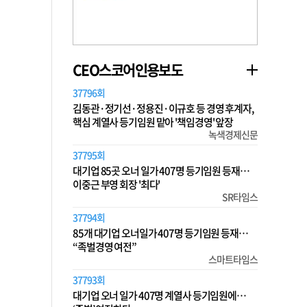
CEO스코어인용보도
37796회
김동관·정기선·정용진·이규호 등 경영 후계자,
핵심 계열사 등기임원 맡아 '책임경영' 앞장
녹색경제신문
37795회
대기업 85곳 오너 일가 407명 등기임원 등재…
이중근 부영 회장 '최다'
SR타임스
37794회
85개 대기업 오너일가 407명 등기임원 등재…
“족벌경영 여전”
스마트타임스
37793회
대기업 오너 일가 407명 계열사 등기임원에…