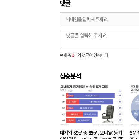
댓글
현재 총
0
개의 댓글이 있습니다.
심층분석
대기업 89곳 중 85곳, 오너家 등기
SM 