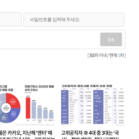
등록
[ 300자 이내 / 현재:
0
자 ]
품은 카카오, 지난해 '엔터' 매
고위공직자 車 4대 중 3대는 ‘국