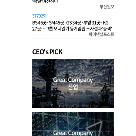
‘족벌’ 여전하다
부산일보
37792회
BS 46곳·SM 45곳·GS 34곳·부영 31곳·KG
27곳…그룹 오너일가 등기임원 조사결과 '충격'
파이낸셜포스트
CEO's PICK