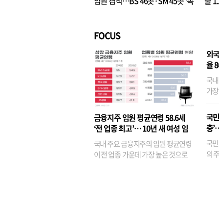
임원 겸직…BS 46곳·SM 45곳 ‘족
출 1
벌경영’ 고착화
·3위
FOCUS
외국
율 
국내
가장
반면
융이
국민
금융지주 임원 평균연령 58.6세
기관
충’
‘전 업종 최고’… 10년 새 여성 임
원은 14배 껑충
국민
국내 주요 금융지주의 임원 평균연령
의 주
이 전 업종 가운데 가장 높은 것으로
가까
나타났다. 금융업 특유의 경험 중심 인
가 
사와 내부 승진 문화가 이어지면서 10
의 대
년새 임원의 평균연령이 높아졌으며,
평균연령이 60대를 기...