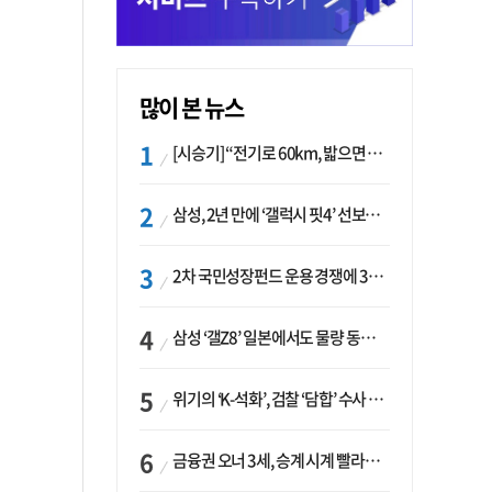
많이 본 뉴스
[시승기] “전기로 60km, 밟으면 462마력”…볼보 XC60 T8의 두 얼굴
삼성, 2년 만에 ‘갤럭시 핏4’ 선보이나…웨어러블 생태계 확장 ‘시동’
2차 국민성장펀드 운용 경쟁에 33개사 몰렸다…신한·하나 등 새 얼굴 대거 합류
삼성 ‘갤Z8’ 일본에서도 물량 동났다…애플 참전 앞두고 선두 수성 ‘시험대’
위기의 ‘K-석화’, 검찰 ‘담합’ 수사 착수…“LG·한화·롯데 등 7개 업체, 8개 제품 가격 담합”
금융권 오너 3세, 승계 시계 빨라지나…한국투자 ‘속도’·미래에셋·메리츠는 ‘거리두기’