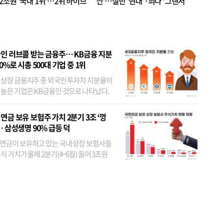
.2조원 '국내 1위'…2위 하이브
산’…절반 ‘현대’·최다 ‘그랜저’
 JYP 순
인 러브콜 받는 금융주… KB금융 지분
80%로 시총 500대 기업 중 1위
 상장 금융지주 중 외국인 투자자 지분율이
 높은 기업은 KB금융인 것으로 나타났다.
 외국인 지분율이 가장 낮은 곳은 메리츠금
었다. 특히 KB금융은 지난달 말 기준 해외
연금 보유 보험주 가치 2분기 3조 ‘껑
투자자 지분율이...
… 삼성생명 90% 급등 덕
연금이 보유하고 있는 국내 상장 보험사들
식 가치가 올해 2분기(4~6월) 들어 3조원
이 불어난 것으로 집계됐다. 삼성생명 주가
이 기간 90% 가까이 치솟으면서 전체 증가분
부분을 책임진 덕...