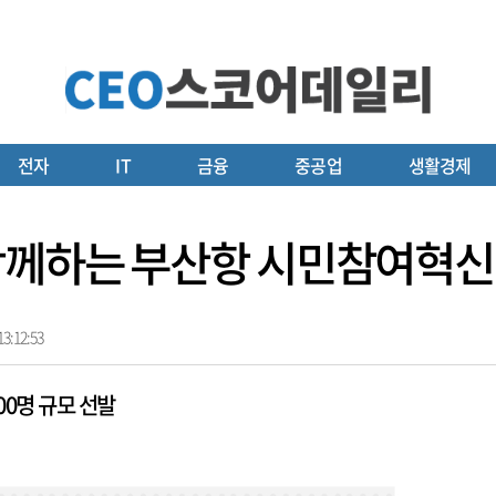
전자
IT
금융
중공업
생활경제
함께하는 부산항 시민참여혁신
3:12:53
00명 규모 선발