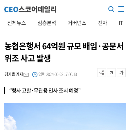
전체뉴스
심층분석
거버넌스
전자
IT
농협은행서 64억원 규모 배임·공문서
위조 사고 발생
김기율 기자
입력 2024-05-22 17:06:13
“형사 고발·무관용 인사 조치 예정”