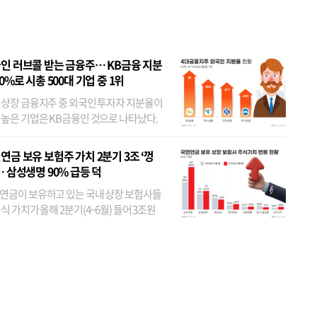
 JYP 순
인 러브콜 받는 금융주… KB금융 지분
80%로 시총 500대 기업 중 1위
 상장 금융지주 중 외국인 투자자 지분율이
 높은 기업은 KB금융인 것으로 나타났다.
 외국인 지분율이 가장 낮은 곳은 메리츠금
었다. 특히 KB금융은 지난달 말 기준 해외
연금 보유 보험주 가치 2분기 3조 ‘껑
투자자 지분율이...
… 삼성생명 90% 급등 덕
연금이 보유하고 있는 국내 상장 보험사들
식 가치가 올해 2분기(4~6월) 들어 3조원
이 불어난 것으로 집계됐다. 삼성생명 주가
이 기간 90% 가까이 치솟으면서 전체 증가분
부분을 책임진 덕...