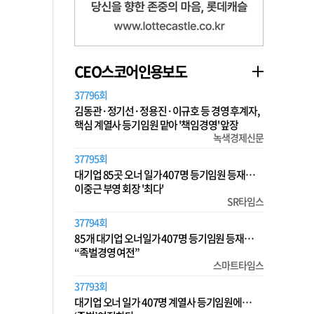
CEO스코어인용보도
37796회
김동관·정기선·정용진·이규호 등 경영 후계자,
핵심 계열사 등기임원 맡아 '책임경영' 앞장
녹색경제신문
37795회
대기업 85곳 오너 일가 407명 등기임원 등재…
이중근 부영 회장 '최다'
SR타임스
37794회
85개 대기업 오너일가 407명 등기임원 등재…
“족벌경영 여전”
스마트타임스
37793회
대기업 오너 일가 407명 계열사 등기임원에…