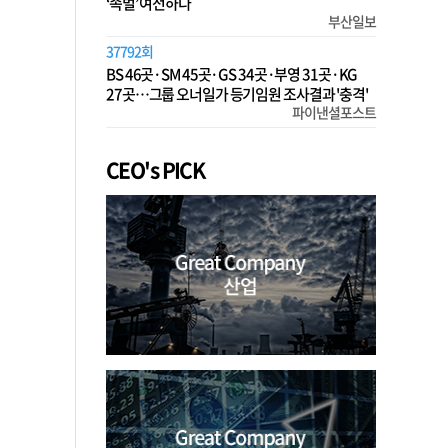
‘족벌’ 여전하다
부산일보
37792회
BS 46곳·SM 45곳·GS 34곳·부영 31곳·KG
27곳…그룹 오너일가 등기임원 조사결과 '충격'
파이낸셜포스트
CEO's PICK