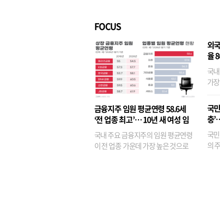
벌경영’ 고착화
·3위
FOCUS
외국
율 
국내
가장
반면
융이
국민
금융지주 임원 평균연령 58.6세
기관
충’
‘전 업종 최고’… 10년 새 여성 임
원은 14배 껑충
국민
국내 주요 금융지주의 임원 평균연령
의 주
이 전 업종 가운데 가장 높은 것으로
가까
나타났다. 금융업 특유의 경험 중심 인
가 
사와 내부 승진 문화가 이어지면서 10
의 대
년새 임원의 평균연령이 높아졌으며,
평균연령이 60대를 기...