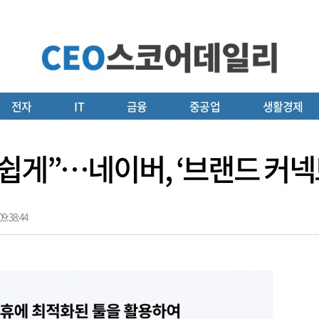
전자
IT
금융
중공업
생활경제
쉽게”…네이버, ‘브랜드 커넥
9:38:44