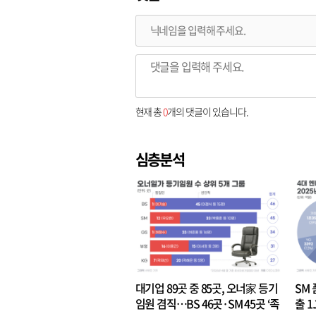
현재 총
0
개의 댓글이 있습니다.
심층분석
대기업 89곳 중 85곳, 오너家 등기
SM 
임원 겸직…BS 46곳·SM 45곳 ‘족
출 1