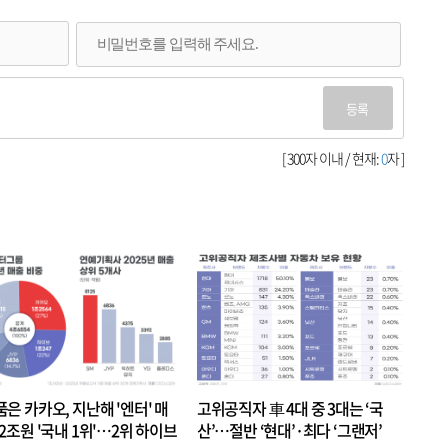
등록
[ 300자 이내 / 현재:
0
자 ]
품은 카카오, 지난해 '엔터' 매
고위공직자 車 4대 중 3대는 ‘국
.2조원 '국내 1위'…2위 하이브
산’…절반 ‘현대’·최다 ‘그랜저’