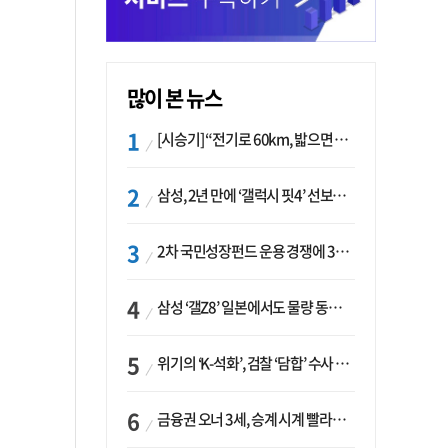
많이 본 뉴스
[시승기] “전기로 60km, 밟으면 462마력”…볼보 XC60 T8의 두 얼굴
삼성, 2년 만에 ‘갤럭시 핏4’ 선보이나…웨어러블 생태계 확장 ‘시동’
2차 국민성장펀드 운용 경쟁에 33개사 몰렸다…신한·하나 등 새 얼굴 대거 합류
삼성 ‘갤Z8’ 일본에서도 물량 동났다…애플 참전 앞두고 선두 수성 ‘시험대’
위기의 ‘K-석화’, 검찰 ‘담합’ 수사 착수…“LG·한화·롯데 등 7개 업체, 8개 제품 가격 담합”
금융권 오너 3세, 승계 시계 빨라지나…한국투자 ‘속도’·미래에셋·메리츠는 ‘거리두기’