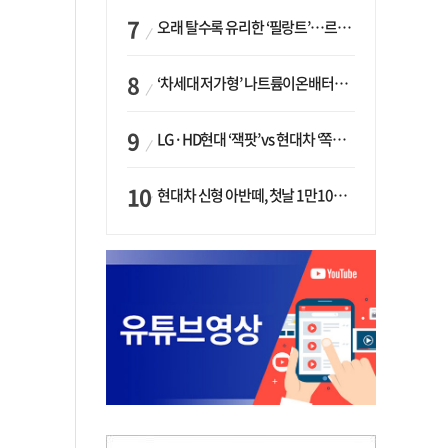
오래 탈수록 유리한 ‘필랑트’…르노코리아, 5년 뒤 잔존가치 53% 보장
‘차세대 저가형’ 나트륨이온배터리 시대 오나…LG화학·에코프로, 상용화 속도낸다
LG·HD현대 ‘잭팟’ vs 현대차 ‘쪽박’…글로벌 사모펀드, 韓 대기업 투자 ‘희비’
현대차 신형 아반떼, 첫날 1만1094대 계약…역대 최고치 경신