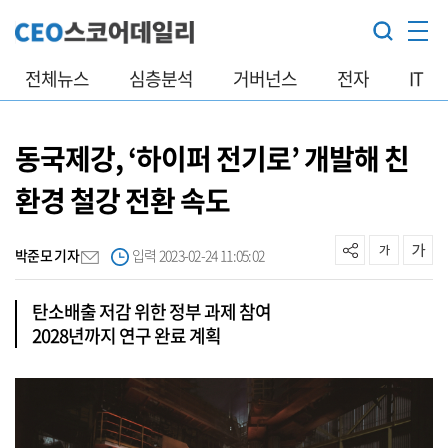
전체뉴스
심층분석
거버넌스
전자
IT
동국제강, ‘하이퍼 전기로’ 개발해 친
환경 철강 전환 속도
박준모 기자
입력 2023-02-24 11:05:02
탄소배출 저감 위한 정부 과제 참여
2028년까지 연구 완료 계획