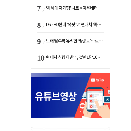
‘차세대 저가형’ 나트륨이온배터리 시대 오나…LG화학·에코프로, 상용화 속도낸다
LG·HD현대 ‘잭팟’ vs 현대차 ‘쪽박’…글로벌 사모펀드, 韓 대기업 투자 ‘희비’
오래 탈수록 유리한 ‘필랑트’…르노코리아, 5년 뒤 잔존가치 53% 보장
현대차 신형 아반떼, 첫날 1만1094대 계약…역대 최고치 경신