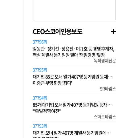
CEO스코어인용보도
37796회
김동관·정기선·정용진·이규호 등 경영 후계자,
핵심 계열사 등기임원 맡아 '책임경영' 앞장
녹색경제신문
37795회
대기업 85곳 오너 일가 407명 등기임원 등재…
이중근 부영 회장 '최다'
SR타임스
37794회
85개 대기업 오너일가 407명 등기임원 등재…
“족벌경영 여전”
스마트타임스
37793회
대기업 오너 일가 407명 계열사 등기임원에…