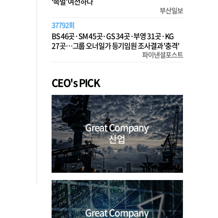
‘족벌’ 여전하다
부산일보
37792회
BS 46곳·SM 45곳·GS 34곳·부영 31곳·KG
27곳…그룹 오너일가 등기임원 조사결과 '충격'
파이낸셜포스트
CEO's PICK