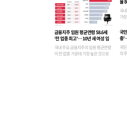
율 
국내
가장
반면
융이
국민
금융지주 임원 평균연령 58.6세
기관
충’
‘전 업종 최고’… 10년 새 여성 임
원은 14배 껑충
국민
국내 주요 금융지주의 임원 평균연령
의 주
이 전 업종 가운데 가장 높은 것으로
가까
나타났다. 금융업 특유의 경험 중심 인
가 
사와 내부 승진 문화가 이어지면서 10
의 대
년새 임원의 평균연령이 높아졌으며,
평균연령이 60대를 기...