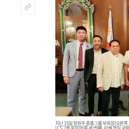
지난 15일 정원주 중흥그룹 부회장(오른쪽 
LCS그룹 회장(왼쪽 세 번째), 리쉘 현직 