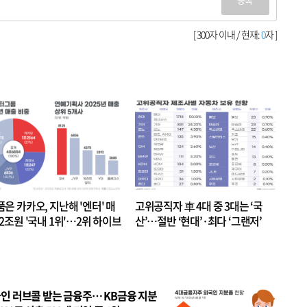
[ 300자 이내 / 현재:
0
자 ]
품은 카카오, 지난해 '엔터' 매
고위공직자 車 4대 중 3대는 ‘국
.2조원 '국내 1위'…2위 하이브
산’…절반 ‘현대’·최다 ‘그랜저’
 JYP 순
인 러브콜 받는 금융주… KB금융 지분