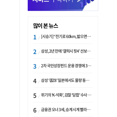
많이 본 뉴스
[시승기] “전기로 60km, 밟으면 462마력”…볼보 XC60 T8의 두 얼굴
삼성, 2년 만에 ‘갤럭시 핏4’ 선보이나…웨어러블 생태계 확장 ‘시동’
2차 국민성장펀드 운용 경쟁에 33개사 몰렸다…신한·하나 등 새 얼굴 대거 합류
삼성 ‘갤Z8’ 일본에서도 물량 동났다…애플 참전 앞두고 선두 수성 ‘시험대’
위기의 ‘K-석화’, 검찰 ‘담합’ 수사 착수…“LG·한화·롯데 등 7개 업체, 8개 제품 가격 담합”
금융권 오너 3세, 승계 시계 빨라지나…한국투자 ‘속도’·미래에셋·메리츠는 ‘거리두기’