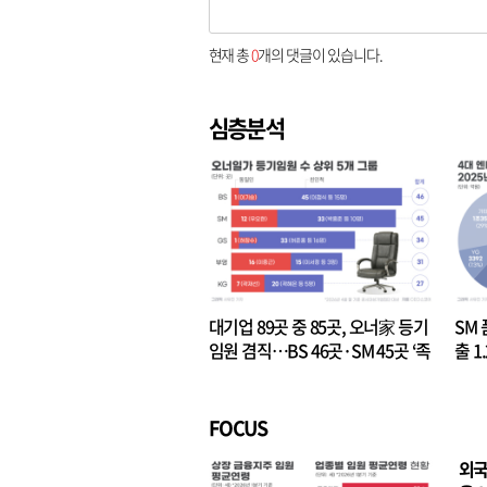
현재 총
0
개의 댓글이 있습니다.
심층분석
대기업 89곳 중 85곳, 오너家 등기
SM 
임원 겸직…BS 46곳·SM 45곳 ‘족
출 1
벌경영’ 고착화
·3위
FOCUS
외국