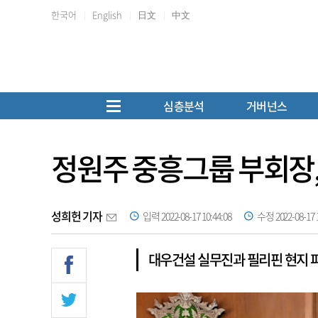
한국어
English
日文
中文
심층분석
거버넌스
정원주 중흥그룹 부회장,
성희헌 기자
입력 2022-08-17 10:44:08
수정 2022-08-17 1
대우건설 실무진과 필리핀 현지 