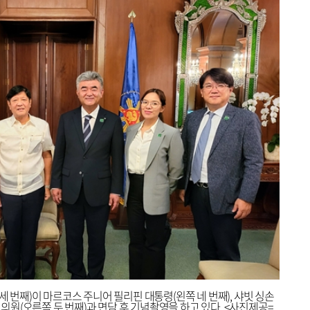
세 번째)이 마르코스 주니어 필리핀 대통령(왼쪽 네 번째), 샤빗 싱손
국회의원(오른쪽 두 번째)과 면담 후 기념촬영을 하고 있다. <사진제공=