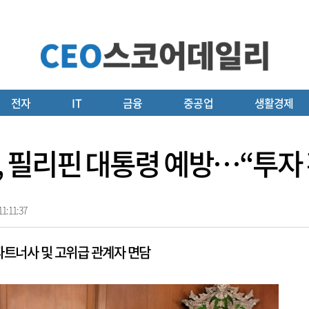
전자
IT
금융
중공업
생활경제
 필리핀 대통령 예방…“투자 
1:11:37
파트너사 및 고위급 관계자 면담