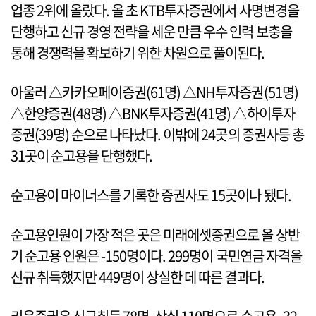
업종 2위에 올랐다. 올 초 KTB투자증권에서 사명변경을
단행하고 신규 경영 전략을 세운 만큼 우수 인력 보충을
통해 경쟁력을 확보하기 위한 차원으로 풀이된다.
아울러 △카카오페이증권(61명) △NH투자증권(51명)
△한양증권(48명) △BNK투자증권(41명) △하이투자
증권(39명) 순으로 나타났다. 이밖에 24곳의 증권사등 총
31곳이 순고용을 단행했다.
순고용이 마이너스를 기록한 증권사도 15곳이나 됐다.
순고용인원이 가장 적은 곳은 미래에셋증권으로 올 상반
기 순고용 인원은 -150명이다. 299명이 국민연금 자격을
신규 취득했지만 449명이 상실한 데 따른 결과다.