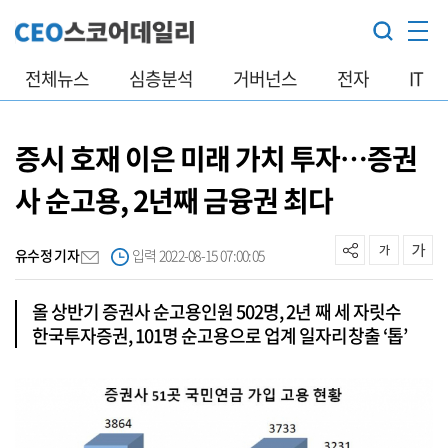
전체뉴스
심층분석
거버넌스
전자
IT
증시 호재 이은 미래 가치 투자…증권
사 순고용, 2년째 금융권 최다
유수정 기자
입력 2022-08-15 07:00:05
올 상반기 증권사 순고용인원 502명, 2년 째 세 자릿수
한국투자증권, 101명 순고용으로 업계 일자리창출 ‘톱’