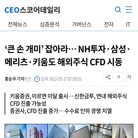
전체뉴스
심층분석
거버넌스
전자
IT
‘큰 손 개미’ 잡아라… NH투자·삼성·
메리츠·키움도 해외주식 CFD 시동
홍승우 기자
입력 2022-05-17 07:00:03
키움증권, 이르면 이달 출시… 신한금투, 연내 해외주식
CFD 진출 가능성
증권사, CFD 진출 증가… 수수료 인하 경쟁 치열