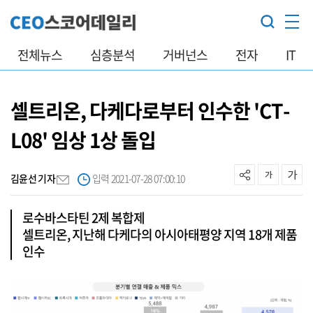
전체뉴스
심층분석
거버넌스
전자
IT
셀트리온, 다케다로부터 인수한 'CT-
L08' 임상 1상 돌입
김윤선 기자
입력 2021-07-28 07:00:10
로수바스타틴 2제 복합제
셀트리온, 지난해 다케다의 아시아태평양 지역 18개 제품
인수