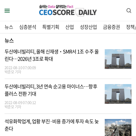
숨쉬는
Data
살아있는
Fact
뉴스
심층분석
특별기획
산업
성장산업
금융증권
정책
뉴스
두산에너빌리티, 올해 신재생‧SMR서 1조 수주 올
린다…2026년 3조로 확대
2022-08-10 07:00:09
박준모 기자
두산에너빌리티, 3년 연속 순고용 마이너스…향후
플러스 전환 기대
2022-08-09 07:00:12
박준모 기자
석유화학업계, 업황 부진·비용 증가에 투자 속도 늦
춘다