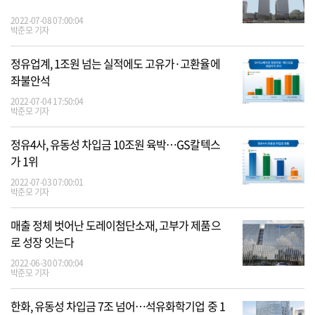
2022-07-08 07:00:04
박준모 기자
정유업계, 1조원 넘는 실적에도 고유가·고환율에
좌불안석
2022-07-04 17:50:04
박준모 기자
정유4사, 유동성 차입금 10조원 육박…GS칼텍스
가 1위
2022-07-03 07:00:01
박준모 기자
매출 정체 벗어난 도레이첨단소재, 고부가 제품으
로 성장 잇는다
2022-06-30 07:00:04
박준모 기자
한화, 유동성 차입금 7조 넘어…석유화학기업 중 1