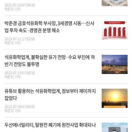
2022-07-26 07:00:10
박준모 기자
박준경 금호석유화학 부사장, 3세경영 시동…신사
업 투자 속도·경영권 분쟁 해소
2022-07-21 17:52:08
박준모 기자
석유화학업계, 불확실한 유가 전망·수요 부진에 하
반기 전망도 불투명
2022-07-19 07:00:10
박준모 기자
유튜브 활용하는 석유화학업계, 정보부터 재미까지
잡았다
2022-07-09 07:00:05
박준모 기자
두산에너빌리티, 탈원전 폐기에 원전사업 확대되나