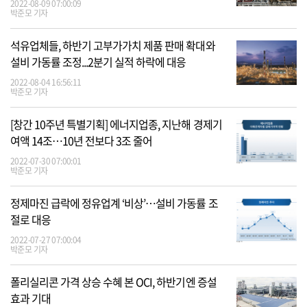
2022-08-09 07:00:09
박준모 기자
석유업체들, 하반기 고부가가치 제품 판매 확대와
설비 가동률 조정...2분기 실적 하락에 대응
2022-08-04 16:56:11
박준모 기자
[창간 10주년 특별기획] 에너지업종, 지난해 경제기
여액 14조…10년 전보다 3조 줄어
2022-07-30 07:00:01
박준모 기자
정제마진 급락에 정유업계 ‘비상’…설비 가동률 조
절로 대응
2022-07-27 07:00:04
박준모 기자
폴리실리콘 가격 상승 수혜 본 OCI, 하반기엔 증설
효과 기대