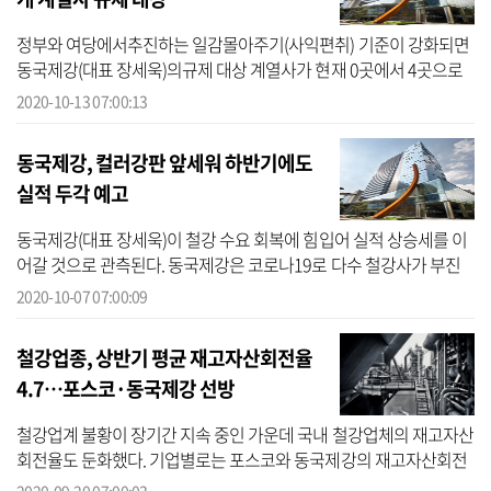
정부와 여당에서추진하는 일감몰아주기(사익편취) 기준이 강화되면
동국제강(대표 장세욱)의규제 대상 계열사가 현재 0곳에서 4곳으로
확대된다.13일기업평가사이트 CEO스코어가 공정거래위원회 지정
2020-10-13 07:00:13
64개 대기업...
동국제강, 컬러강판 앞세워 하반기에도
실적 두각 예고
동국제강(대표 장세욱)이 철강 수요 회복에 힘입어 실적 상승세를 이
어갈 것으로 관측된다. 동국제강은 코로나19로 다수 철강사가 부진
했던 상반기에도 전기로 사업 장점 기반 수익성 개선을 이뤄냈다. 업
2020-10-07 07:00:09
계에서...
철강업종, 상반기 평균 재고자산회전율
4.7…포스코·동국제강 선방
철강업계 불황이 장기간 지속 중인 가운데 국내 철강업체의 재고자산
회전율도 둔화했다. 기업별로는 포스코와 동국제강의 재고자산회전
율이 높아진 반면 현대제철과 KG동부제철 등은 낮아졌다.20일 기업