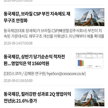
2020-09-20 07:00:03
평가사이...
동국제강, 브라질 CSP 부진 지속에도 재
무구조 안정화
동국제강(대표 장세욱)가 브라질 CSP(뻬셍철강주식회사) 부진이 지
속된 가운데서도 재무구조 개선을 이뤄냈다. 지난해부터 매출 확대를
통한 외형확장보다 고부가가치 제품 판매로 수익성 제고에 나선 효과
2020-09-14 07:00:08
로 풀...
동국제강, 상반기 당기순손익 적자전
환...영업익은 약 1560억원
[CEO스코어 / 김혜원 연구원/ hye5on@ceoscore.co.kr]
2020-09-01 06:50:00
동국제강, 컬러강판 성과로 2Q 영업이익
전년比 21.6% 증가