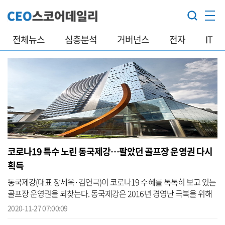
전체뉴스
심층분석
거버넌스
전자
IT
코로나19 특수 노린 동국제강…팔았던 골프장 운영권 다시
획득
동국제강(대표 장세욱·김연극)이 코로나19 수혜를 톡톡히 보고 있는
골프장 운영권을 되찾는다. 동국제강은 2016년 경영난 극복을 위해
골프장 페럼클럽을 운영하는 페럼인프라 지분을 매각했지만 4년여
2020-11-27 07:00:09
만에 이...