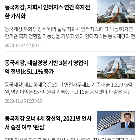
동국제강, 자회사 인터지스 연간 흑자전
환 가시화
동국제강(부회장 장세욱)의 물류 자회사 인터지스(대표 박동호)가연
간기준 흑자 전환할 가능성을 키우고 있다.인터지스는 동국제강의 전
폭적인 일감 지원에도 불구하고 중국 사업 부진에 손실을 기록해왔
2020-11-24 07:00:11
다. 그러...
동국제강, 내실경영 기반 3분기 영업이
익 전년比 51.1% 증가
동국제강(대표 장세욱)은3분기 연결재무제표 기준 매출 1조2975억
원, 영업이익은 857억 원을 기록했다고 16일 공시했다. 매출은 지난
해동기 대비 9.3% 감소한 반면 영업이익은 51.1% 증가했다. 당기순
2020-11-16 16:30:19
이익은 370...
동국제강 오너 4세 장선익, 2021년 인사
서 승진 여부 '관심'