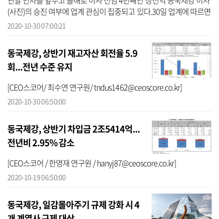
연말 인사를 앞두고 올해로 이사 선임 4년째인 장선익 동국제강 이사
(사진)의 승진 여부에 업계 관심이 집중되고 있다.30일 업계에 따르면
장선익 이사는 2017년 인사를 통해 이사에 선임된 뒤 올해로 4년째
2020-10-30 07:00:21
이사...
동국제강, 상반기 재고자산 회전율 5.9
회...전년 수준 유지
[CEO스코어/ 최수연 연구원/ tndus1462@ceoscore.co.kr]
2020-10-30 06:50:00
동국제강, 상반기 차입금 2조5414억...
전년비 2.95% 감소
[CEO스코어 / 한영재 연구원 / hanyj87@ceoscore.co.kr]
2020-10-19 06:50:00
동국제강, 일감몰아주기 규제 강화 시 4
개 계열사 규제 대상