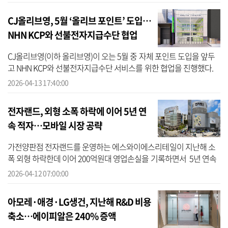
에 선...
CJ올리브영, 5월 ‘올리브 포인트’ 도입…
NHN KCP와 선불전자지급수단 협업
CJ올리브영(이하 올리브영)이 오는 5월 중 자체 포인트 도입을 앞두
고 NHN KCP와 선불전자지급수단 서비스를 위한 협업을 진행했다.
13일 올리브영에 따르면 해당 기업은 오는 5월 11일부터 개정된 이용
2026-04-13 17:40:00
약관을 ...
전자랜드, 외형 소폭 하락에 이어 5년 연
속 적자…모바일 시장 공략
가전양판점 전자랜드를 운영하는 에스와이에스리테일이 지난해 소
폭 외형 하락한데 이어 200억원대 영업손실을 기록하면서 5년 연속
적자 행진을 이어갔다. 12일 금융감독원 전자공시시스템에 따르면
2026-04-12 07:00:00
에스와이...
아모레·애경·LG생건, 지난해 R&D 비용
축소…에이피알은 240% 증액