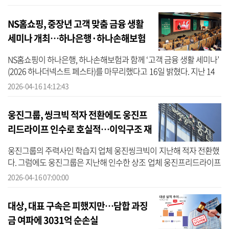
숲은 일상...
NS홈쇼핑, 중장년 고객 맞춤 금융 생활
세미나 개최…하나은행·하나손해보험
과 협업
NS홈쇼핑이 하나은행, 하나손해보험과 함께 ‘고객 금융 생활 세미나’
(2026 하나더넥스트 페스타)를 마무리했다고 16일 밝혔다. 지난 14
일 서울 중구 하나은행 을지로 본점 6층 대강당에서 열린 해당 행사에
2026-04-16 14:12:43
NS...
웅진그룹, 씽크빅 적자 전환에도 웅진프
리드라이프 인수로 호실적…이익구조 재
편
웅진그룹의 주력사인 학습지 업체 웅진씽크빅이 지난해 적자 전환했
다. 그럼에도 웅진그룹은 지난해 인수한 상조 업체 웅진프리드라이프
에 힘입어 호실적을 기록했다. 지난해 웅진프리드라이프의 영업이익
2026-04-16 07:00:00
은 웅진...
대상, 대표 구속은 피했지만…담합 과징
금 여파에 3031억 순손실