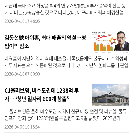
지난해 국내 주요 화장품 빅4의 연구개발(R&D) 투자 총액이 전년 동
기 대비 1.35% 상승한 것으로 나타났다. 아모레퍼시픽과 애경산업,
LG생활건강의 연구개발비는 줄었지만 에이피알이 크게 늘려 총액은
2026-04-10 17:48:05
증가했다...
김동선號 아워홈, 최대 매출의 역설…영
업이익 감소
아워홈이 지난해 역대 최대 매출을 기록했음에도 불구하고 수익성과
재무지표는 오히려 둔화된 것으로 나타났다. 지난해 한화그룹에 편입
된 이후 외형 성장에는 성공했지만, 내실 관리 측면에서는 아쉽다는
2026-04-10 07:00:00
평가...
CJ올리브영, 비수도권에 1238억 투
자…“청년 일자리 600개 창출”
CJ올리브영은 올해 비수도권 지역에 신규 매장 출점 및 리뉴얼, 물류
인프라 강화 등에 1238억원을 투입한다고 9일 밝혔다. 2023년과 비
교해 3배 이상 성장한 규모로, 지역 경제 활성화와 고용 창출에 효과
2026-04-09 10:18:34
가 큰...