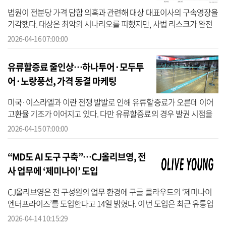
법원이 전분당 가격 담합 의혹과 관련해 대상 대표이사의 구속영장을
기각했다. 대상은 최악의 시나리오를 피했지만, 사법 리스크가 완전
히 해소되지 않은데다 과징금 영향으로 3000억원대의 순손실을 떠안
2026-04-16 07:00:00
으면서...
유류할증료 줄인상…하나투어·모두투
어·노랑풍선, 가격 동결 마케팅
미국·이스라엘과 이란 전쟁 발발로 인해 유류할증료가 오른데 이어
고환율 기조가 이어지고 있다. 다만 유류할증료의 경우 발권 시점을
기준으로 부과된다. 이에 여행업계는 고객 이탈을 막기 위해 미리 선
2026-04-15 07:00:00
점한 ...
“MD도 AI 도구 구축”…CJ올리브영, 전
사 업무에 ‘제미나이’ 도입
CJ올리브영은 전 구성원의 업무 환경에 구글 클라우드의 ‘제미나이
엔터프라이즈’를 도입한다고 14일 밝혔다. 이번 도입은 최근 유통업
계의 핵심 경쟁력으로 부상한 데이터 기반 의사결정과 개인화 서비스
2026-04-14 10:15:29