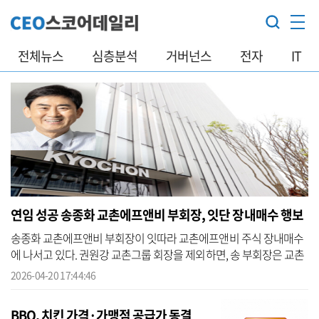
전체뉴스
심층분석
거버넌스
전자
IT
연임 성공 송종화 교촌에프앤비 부회장, 잇단 장내매수 행보
송종화 교촌에프앤비 부회장이 잇따라 교촌에프앤비 주식 장내매수
에 나서고 있다. 권원강 교촌그룹 회장을 제외하면, 송 부회장은 교촌
에프앤비 최대주주로 꼽힌다. 송 부회장이 최근 재선임에 성공하면서
2026-04-20 17:44:46
책임...
BBQ, 치킨 가격·가맹점 공급가 동결