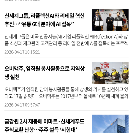
(MOU)을 ...
신세계그룹, 리플렉션AI와 리테일 혁신
추진…“유통 6대 분야에 AI 접목”
신세계그룹은 미국 인공지능(AI) 기업 리플렉션 AI(Reflection AI)와 상
품 소싱과 재고관리 고객관리 등 리테일 전반에 AI를 접목하는 프로젝
트를 본격 추진한다고 17일 밝혔다. 양사가 힘을 합쳐 AI를 접목할 ...
2026-04-17 10:15:21
오비맥주, 임직원 봉사활동으로 지역상
생 실천
오비맥주가 임직원 참여 봉사활동을 통해 상생의 가치를 실천하고 있
다고 17일 밝혔다. 오비맥주는 2017년부터 올해로 10년째 세계 물의
날(3월 22일)을 맞아 생산공장이 위치한 경기 이천, 충북 청주, 광주
2026-04-17 09:57:47
광...
금감원 2차 제동에 이마트·신세계푸드
주식교환 난항…주주 설득 ‘시험대’