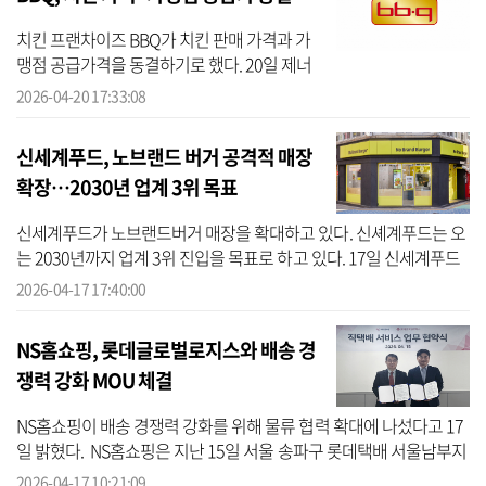
치킨 프랜차이즈 BBQ가 치킨 판매 가격과 가
맹점 공급가격을 동결하기로 했다. 20일 제너
시스BBQ 그룹에 따르면 해당 기업은 치킨 판
2026-04-20 17:33:08
매 가격과 가맹점 공급가격을 모두 동결할 예
정이다. 주요 원재료 가격 상승...
신세계푸드, 노브랜드 버거 공격적 매장
확장…2030년 업계 3위 목표
신세계푸드가 노브랜드버거 매장을 확대하고 있다. 신셰계푸드는 오
는 2030년까지 업계 3위 진입을 목표로 하고 있다. 17일 신세계푸드
에 따르면 노브랜드버거는 오는 4월 30일 경남 진해시에 노브랜드버
2026-04-17 17:40:00
거 김해...
NS홈쇼핑, 롯데글로벌로지스와 배송 경
쟁력 강화 MOU 체결
NS홈쇼핑이 배송 경쟁력 강화를 위해 물류 협력 확대에 나섰다고 17
일 밝혔다. NS홈쇼핑은 지난 15일 서울 송파구 롯데택배 서울남부지
점에서 롯데글로벌로지스와 택배 서비스 고도화를 위한 업무협약
2026-04-17 10:21:09