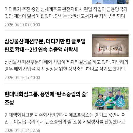
이마트가 추진 중인 신세계푸드 완전자회사 편입 작업이 금융당국의
잇단 제동에 발목이 잡혔다. 양사는 증권신고서가 두 차례 반려되며
주식교환 일정에도 차질이 불가피해졌다. 금융감독원이 교환비율의
2026-04-17 07:00:00
공정성...
삼성물산 패션부문, 더디기만 한 글로벌
판로 확대…2년 연속 수출액 하락세
삼성물산 패션부문의 해외 사업이 제자리걸음을 하고 있다. 지난해의
경우 해외 사업을 지속 성장을 위한 성장축의 하나로 삼기도 했지만
수출액은 오히려 전년 대비 감소했다. 해당 수출액은 회사 전체 매출
2026-04-16 17:40:00
의 1...
현대백화점그룹, 용인에 ‘탄소중립의 숲’
조성
현대백화점그룹 지주회사인 현대지에프홀딩스는 경기도 용인시 처
인구 이동읍 묵리에서 ‘탄소중립의 숲’ 조성 기념행사를 진행했다고
16일 밝혔다. 현대백화점그룹이 꾸준히 추진하고 있는 탄소중립의
2026-04-16 14:52:56